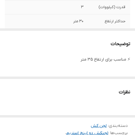
قدرت (کیلووات)
۳
حداکثر ارتفاع
30 متر
حداکثر آبدهی ( لیتر
۲۵۰
در دقیقه )
توضیحات
دهانه خروجی
۲ اینچ
⚡ مناسب برای ارتفاع ۳۵ متر
حداکثر آبدهی
۱۵
(مترمکعب
درساعت)
نظرات
جنس بدنه و پروانه
چدن
ولتاژ
۳۸۰
دسته‌بندی
:
لجن کش
کشور سازنده
چین
برچسب‌ها :
لجنکش دو اینچ استریم
،