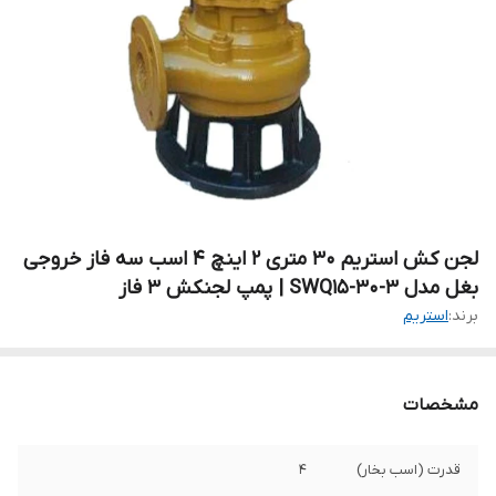
لجن کش استریم 30 متری ۲ اینچ ۴ اسب سه فاز خروجی
بغل مدل SWQ15-30-3 | پمپ لجنکش ۳ فاز
برند:
استریم
مشخصات
قدرت (اسب بخار)
۴