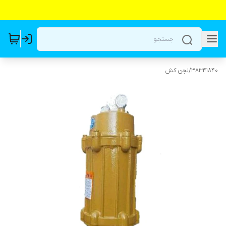
38341840
/
لجن کش