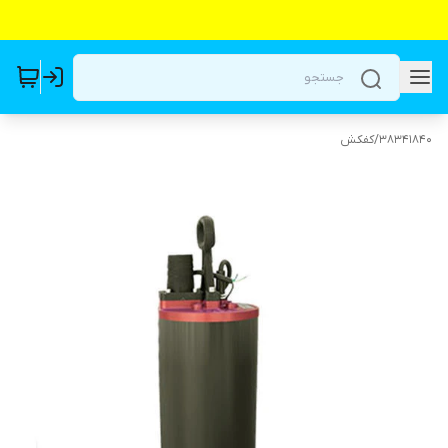
38341840
/
کفکش