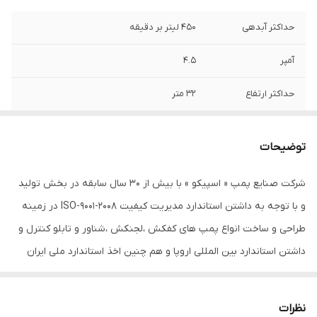
حداکثر آبدهی
۴۵۰ لیتر بر دقیقه
آمپر
۴.۵
حداکثر ارتفاع
۳۲ متر
دهانه خروجی
۲ اینچ
توضیحات
قدرت (کیلووات)
۲
شرکت صنایع پمپ « اسپیکو » با بیش از ۳۰ سال سابقه در بخش تولید
وزن
۲۶ کیلوگرم
و با توجه به داشتن استاندارد مدیریت کیفیت ISO-9001-2008 در زمینه
جنس پروانه
استیل
طراحی و ساخت انواع پمپ های کفکش ،لجنکش ،شناور و تابلو کنترل و
داشتن استاندارد بین المللی اروپا و هم چنین اخذ استاندارد ملی ایران
تابلو کنترل
✅ ( داخل پمپ )
مبادرت به تولید و عرضه پمپ در سطح ایران و کشورهای همسایه
حداکثر ولتاژ
۳۸۰
مینماید و با توجه به خط مشی شرکت اسپیکو ، همواره رسالت مشتری
نظرات