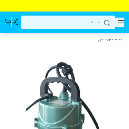
38341840
/
کفکش