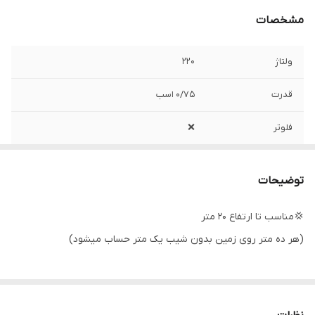
مشخصات
ولتاژ
۲۲۰
قدرت
۰/۷۵ اسب
فلوتر
❌️
سیم پیچی
مس
توضیحات
ساخت کشور
ایران
💢مناسب تا ارتفاع ۲۰ متر
دهانه خروجی
۱ اینچ
(هر ده متر روی زمین بدون شیب یک متر حساب میشود)
حداکثر ارتفاع
۲۵ متر
حداکثر آبدهی
۱۵۰۰ لیتر در ساعت