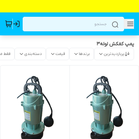
پمپ کفکش لوله۳
پربازدیدترین
برندها
قیمت
دسته‌بندی
فقط م