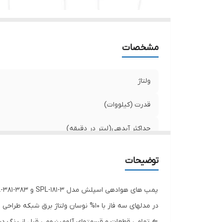
مشخصات
ولتاژ
قدرت (کیلووات)
حداکثر آبدهی(لیتر در دقیقه)
حداکثر جریان
توضیحات
دور
کشور سازنده
در مدلهای سه فاز با 10% نوسان ولتاژ برق شبکه طراحی شده است که قابلیت کنترل با تابلو های محافظتی هوشمند اسپیکو را دارد.
⇐ تمامی قطعات و قسمتهای آلومینیومی قبل از رنگ د