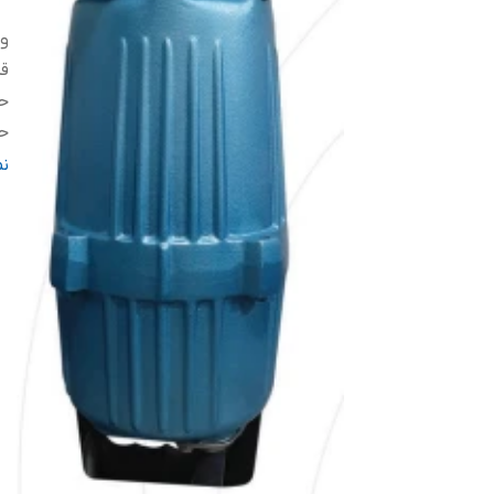
ول
قد
حد
حد
دو
ن
کش
و