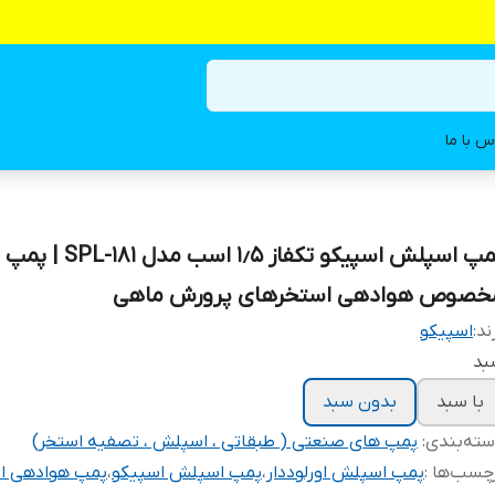
س با ما
پمپ اسپلش اسپیکو تکفاز ۱٫۵ اسب مدل SPL-181 | پمپ
خصوص هوادهی استخرهای پرورش ماهی
ند:
اسپیکو
بد
با سبد
بدون سبد
ته‌بندی
:
پمپ های صنعتی ( طبقاتی ، اسپلش ، تصفیه استخر)
چسب‌ها :
پمپ اسپلش اورلوددار
،
پمپ اسپلش اسپیکو
،
پمپ هوادهی ا