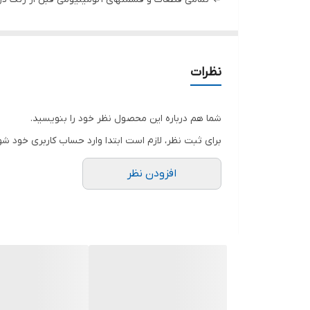
وزن
باشد.
⇐ الکترو موتور پمپ های اسپلش اسپیکو از رتور و استا
تشکیل شده است.
نظرات
⇐ در طراحی پمپ های کفکش اسپیکو برای کیفیت بهتر و
توسط دو عدد سیل 
شما هم درباره این محصول نظر خود را بنویسید.
آلن نمره 8 در بغل و پایین پمپ امکان پذیر است. (لازم بذکر است که روغن بکار رفته از نوع پارافین خوراکی جهت جلوگیری از آلودگی محیط زیست و مطابق استاندارد ISO-14001 می باشد.)
برای ثبت نظر، لازم است ابتدا وارد حساب کاربری خود شو
افزودن نظر
شده است.
⇐ کلیه پمپ های اسپیکو دارای یک سریال مشخص میبا
هوادهی عملی است که طی آن آب وهواباهم مخلوط شده و
⇐ هوادهی چیست و چه فایده ای دارد ؟
هوادهی روشی است که از آن طریق اکسیژن محلول در آب با
هر وسیله ای که بتواند آب و هوا را مخلوط کند نوعی ه
می کنیم بطور کلی دو روش برای هوادهی وجود دارد .