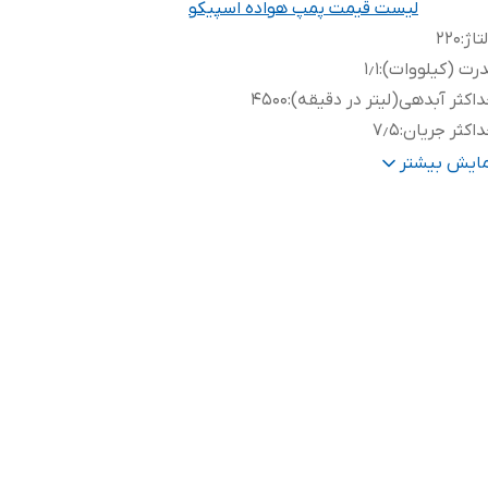
لیست قیمت پمپ هواده اسپیکو
تاژ
:
۲۲۰
رت (کیلووات)
:
۱٫۱
اکثر آبدهی(لیتر در دقیقه)
:
۴۵۰۰
اکثر جریان
:
۷٫۵
ر
:
۲۸۰۰
مایش بیشتر
ور سازنده
:
ایران
زن
:
۱۲ کیلو