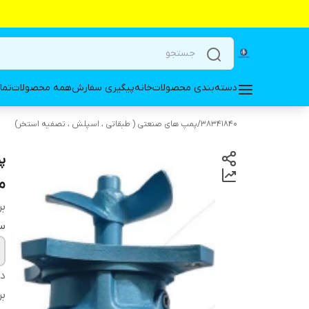
دسته‌بندی محصولات
خانه
پیگیری سفارش
همه محصولات
تما
38341840
/
پمپ های صنعتی ( طبقاتی ، اسپلش ، تصفیه استخر)
م
بر
س
دس
بر