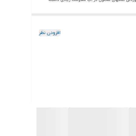
ی پارافین خوراکی برای خنک کردن بهتر قرار دارد
افزودن نظر
وص بین پمپ و الکتروموتور در نظرگرفته شده است که
پمپ را به صفر میرساند و امکان بازدید روغن داخل آن توسط پیچ
بل رطوبت و نمکهای محلول در سیال و همچنین محیط اسیدی یا بازی لجنها استفاده
ست.
دنیاز برای مصرف ماهی تامین می گردد.
یکی انجام می شود .
د ما برای هوادهی از دستگاه مخصوص هواده استفاده