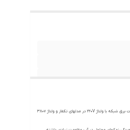
پمپ های هوادهی اسپلش مدل SPL-181-3 و SPL-381-383 با توان 1.1KW-3KW به همراه محافظ حرارتی(ترموگارد) و با توجه به نوسانات برق شبکه با ولتاژ 220V در مدلهای تکفاز و ولتاژ 380v
دگی نمکهای محلول در آب مقاومت زیادی داشته