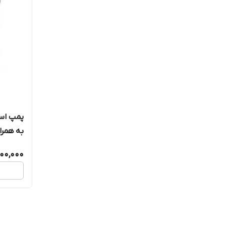
به همرا
00,000
مخصوص 
ماهی