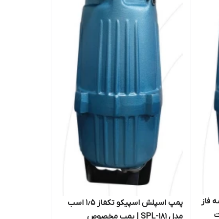
۱ اسب سه فاز
پمپ اسپلش اسپیکو تکفاز ۱٫۵ اسب
ت
مدل SPL-181 | پمپ مخصوص