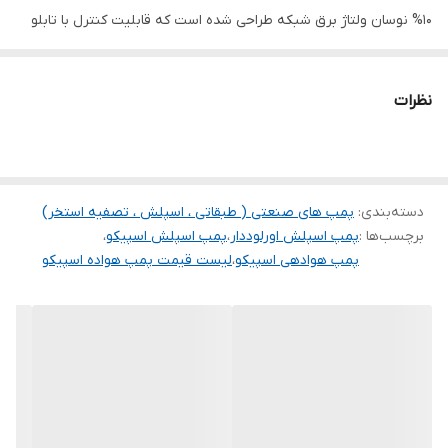
وزن
۱۲ کیلو
10% نوسان ولتاژ برق شبکه طراحی شده است که قابلیت کنترل با تابلو
های محافظتی هوشمند اسپیکو را دارد.
⇐ تمامی قطعات و قسمتهای آلومینیومی قبل از رنگ در حوضچه های
نظرات
مخصوص،چربیگیری و سپس اسید کاری می شود تا در مقابل خوردگی
نمکهای محلول در آب مقاومت زیادی داشته باشد.
⇐ الکترو موتور پمپ های اسپلش اسپیکو از رتور و استاتور با سیم
دسته‌بندی
:
پمپ های صنعتی ( طبقاتی ، اسپلش ، تصفیه استخر)
پیچی استاندارد در محفظه اسی مخصوص که مملو از از روغن غیر سمی
برچسب‌ها :
پمپ اسپلش اورلوددار
،
پمپ اسپلش اسپیکو
،
پارافین خوراکی برای خنک کردن بهتر قرار دارد تشکیل شده است.
پمپ هوادهی اسپیکو
،
لیست قیمت پمپ هواده اسپیکو
⇐ در طراحی پمپ های کفکش اسپیکو برای کیفیت بهتر و مطمئن تر و
بالا بردن عمر سیلهای مکانیکی محفظه ای مملو از روغن مخصوص بین
پمپ و الکتروموتور در نظرگرفته شده است که توسط دو عدد سیل
مکانیکی مخصوص و 2عدد کاسه نمد روغن کاملاً آب بندی میشود که
شرایط نفوذ پذیری آب به داخل پمپ را به صفر میرساند و امکان بازدید
روغن داخل آن توسط پیچ آلن نمره 8 در بغل و پایین پمپ امکان پذیر