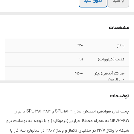
با سبد
بدون سبد
مشخصات
ولتاژ
۲۲۰
قدرت (کیلووات)
۱٫۱
حداکثر آبدهی(لیتر
۴۵۰۰
در دقیقه)
حداکثر جریان
۷٫۵
توضیحات
دور
۲۸۰۰
پمپ های هوادهی اسپلش مدل SPL-181-3 و SPL-381-383 با توان
1.1KW-3KW به همراه محافظ حرارتی(ترموگارد) و با توجه به نوسانات برق
کشور سازنده
ایران
شبکه با ولتاژ 220V در مدلهای تکفاز و ولتاژ 380v در مدلهای سه فاز با