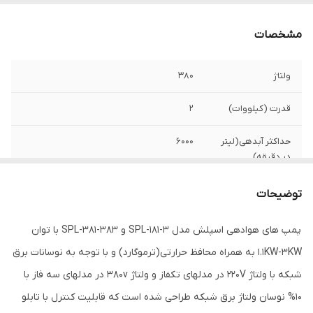
مشخصات
ولتاژ
۳۸۰
قدرت (کیلووات)
۲
حداکثر آبدهی(لیتر
۶۰۰۰
در دقیقه)
تابلو کنترل
✅ ( داخل پمپ )
توضیحات
حداکثر جریان
۵
پمپ های هوادهی اسپلش مدل SPL-181-3 و SPL-381-383 با توان
1.1KW-3KW به همراه محافظ حرارتی(ترموگارد) و با توجه به نوسانات برق
وزن
۱۶٫۵ کیلو
شبکه با ولتاژ 220V در مدلهای تکفاز و ولتاژ 380v در مدلهای سه فاز با
دور
۲۸۰۰
10% نوسان ولتاژ برق شبکه طراحی شده است که قابلیت کنترل با تابلو