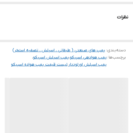
های محافظتی هوشمند اسپیکو را دارد.
کشور سازنده
ایران
⇐ تمامی قطعات و قسمتهای آلومینیومی قبل از رنگ در حوضچه های
نظرات
مخصوص،چربیگیری و سپس اسید کاری می شود تا در مقابل خوردگی
نمکهای محلول در آب مقاومت زیادی داشته باشد.
⇐ الکترو موتور پمپ های اسپلش اسپیکو از رتور و استاتور با سیم
دسته‌بندی
:
پمپ های صنعتی ( طبقاتی ، اسپلش ، تصفیه استخر)
پیچی استاندارد در محفظه اسی مخصوص که مملو از از روغن غیر سمی
برچسب‌ها :
پمپ هوادهی اسپیکو
،
پمپ اسپلش اسپیکو
،
پارافین خوراکی برای خنک کردن بهتر قرار دارد تشکیل شده است.
پمپ اسپلش اورلوددار
،
لیست قیمت پمپ هواده اسپیکو
⇐ در طراحی پمپ های کفکش اسپیکو برای کیفیت بهتر و مطمئن تر و
بالا بردن عمر سیلهای مکانیکی محفظه ای مملو از روغن مخصوص بین
پمپ و الکتروموتور در نظرگرفته شده است که توسط دو عدد سیل
مکانیکی مخصوص و 2عدد کاسه نمد روغن کاملاً آب بندی میشود که
شرایط نفوذ پذیری آب به داخل پمپ را به صفر میرساند و امکان بازدید
روغن داخل آن توسط پیچ آلن نمره 8 در بغل و پایین پمپ امکان پذیر
است. (لازم بذکر است که روغن بکار رفته از نوع پارافین خوراکی جهت