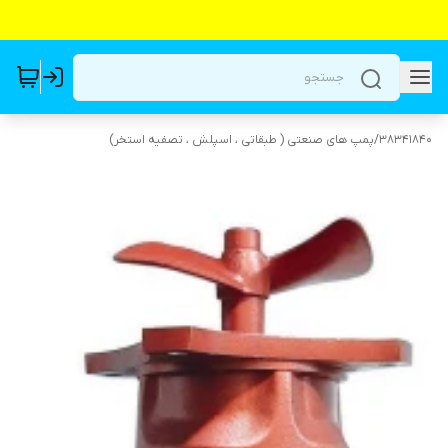
38341840
/
پمپ های صنعتی ( طبقاتی ، اسپلش ، تصفیه استخر)