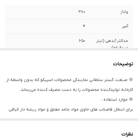
ولتاژ
۳۸۰
آمپر
۴
حداکثر آبدهی (لیتر
۶۵۰
در دقیقه)
وزن
۳۴٫۵ کیلوگرم
توضیحات
تابلو کنترل
✅ ( داخل پمپ )
💢 صنعت گستر سلطانی نمایندگی محصولات اسپیکو که بدون واسطه از
کارخانه تولیدکننده محصولات را به دست مصرف کننده می‌رساند.
دهانه خروجی
۲ اینچ
💢 موارد استفاده :
جنس بدنه و پروانه
چدن داکتیل
برای انتقال فاضلاب های حاوی مواد جامد معلق و مواد ریشه دار الیافی
مورد استفاده قرار می گیرد. این پمپ در مهندسی فاضلاب و در صنایع
فلوتر
❌
چوب و پارچه و هم چنین انتقال سیلاب ها در حوادث غیرمترقبه کاربرد
نظرات
حداکثر ارتفاع
۱۰ متر