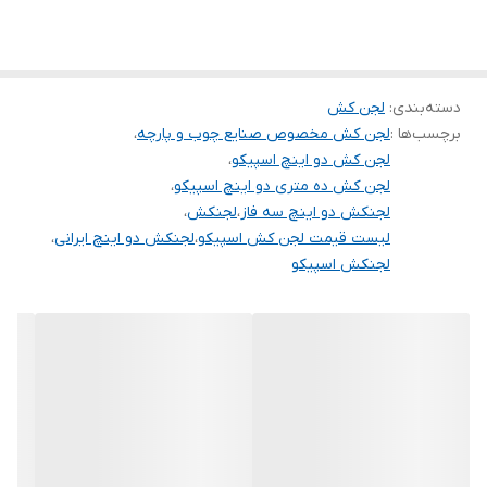
مفید دارد.
پمپ های لجنکش اسپیکو سری C10 و C12 با 2800 دور بر دقیقه و ولتاژ
قدرت (کیلووات)
۲٫۲
های تکفاز 220V یا سه فاز 380V برای انتقال مایعات و لجنهای رقیق با
کشور سازنده
ایران
دسته‌بندی
:
لجن کش
محتوای مواد جامد بصورت گلوله ای ریشه دار و الیافی مانند خاکستر
برچسب‌ها :
لجن کش مخصوص صنایع چوب و پارچه
،
تکه های چوب و کاغذ ، پلاستیک و یا تکه های پارچه طراحی شده است.
لجن کش دو اینچ اسپیکو
،
⇐ بدنه و پروانه و متعلقات اصلی پمپ لجنکش سری C اسپیکو از چدن
لجن کش ده متری دو اینچ اسپیکو
،
لجنکش دو اینچ سه فاز
،
لجنکش
،
مخصوص داکتیل با آلیاژ GGG40 ساخته شده است که در مقابل ضربه و
لیست قیمت لجن کش اسپیکو
،
لجنکش دو اینچ ایرانی
،
خوردگی دارای مقاومت زیادی می باشد.
لجنکش اسپیکو
⇐ استفاده از رنگ اپوکسی مخصوص(رنگ مخصوص بدنه کشتی) در
تمام قطعات چدنی برای مقاومت بیشتر در مقابل خوردگی و زنگ زدگی
کارایی پمپ را فوق العاده می کند.
⇐ استفاده از کابل لاستیکی از نوع H07RN8-F از شرکت ARISTONCAVI
ایتالیا برای مقاومت زیاد در مقابل رطوبت و نمکهای محلول در سیال و
همچنین محیط اسیدی یا بازی لجنها استفاده شده است.