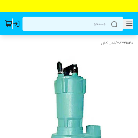
38341840
/
لجن کش