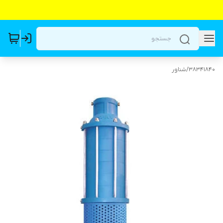
38341840
/
شناور