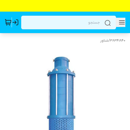
38341840
/
شناور