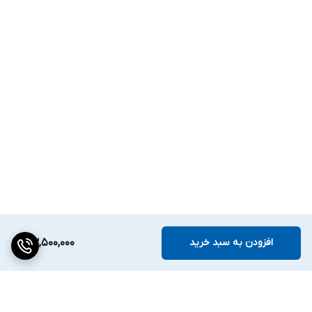
⇐ کلیه پمپ های تکفاز مجهز به سیستم Thermo Guard برای
محافظت از سیم پیچی طراحی و ساخته شده است.
⇐ کلیه پمپ های اسپیکو دارای یک سریال مشخص میباشند که شماره
شناسایی پمپ محسوب می گردد که بر روی بدنه حکاکی شده است.
⇐ نکته:در انتهای پمپ های شناور،لاستیک مخصوص کمپرسی قرار
گرفته که در صورت عدم استفاده از تابلو های کنترل الکترونیکی دقیق
بهر دلیلی دینام فوق بسوزد و فیوز برق را قطع نکند و همچنان پس از
سوختن،جریان برق برقرار باشد،لاستیک فوق تمامی فشار ایجاد شده در
الکتروموتور را هدایت و در نهایت با پاره شدن،فشار داخل را به بیرون
منتقل می کند، که اینکار مانع از ترکیدن دینام می شود.
افزودن به سبد خرید
83,500,000