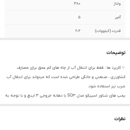
ولتاژ
۳۸۰
آمپر
۵
قدرت (کیلووات)
۲٫۲
دهانه خروجی
۳ اینچ
توضیحات
حداکثر آبدهی در
۷۰۰ لیتر در دقیقه
ارتفاع ۱ متری
✨ کاربرد ها : فقط برای انتقال آب از چاه های کم عمق برای مصارف
کشاورزی ، صنعتی و خانگی طراحی شده است که میتواند برای انتقال آب
جنس بدنه
چدن
شرب نیز استفاده شود.
حداکثر آبدهی در
۱۲۰ لیتر در دقیقه
پمپ های شناور اسپیکو مدل SO3 با دهانه خروجی 3 اینچ و با توجه به
ارتفاع ۲۵ متری
نوسانات برق شبکه با ولتاژ (10% ±220) برای پمپ های تکفاز و ولتاژ (10%
جنس پروانه
استیل - چدن
±380) برای پمپ های سه فاز طراحی شده است.
نظرات
⇐در هنگام روشن و خاموش نمودن پمپ ضربات مهلکی که اصطلاحاً
جنس شفت
استیل