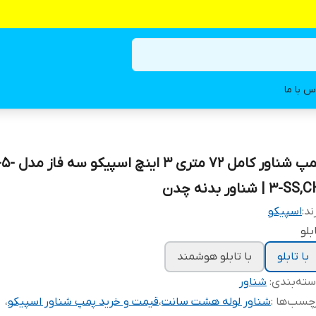
س با ما
پمپ شناور کامل ۷۲
SS,C |‌ شناور بدنه چدن
ند:
اسپیکو
بلو
با تابلو
با تابلو هوشمند
ته‌بندی
:
شناور
چسب‌ها :
شناور لوله هشت سانت
،
قیمت و خرید پمپ شناور اسپیکو
،