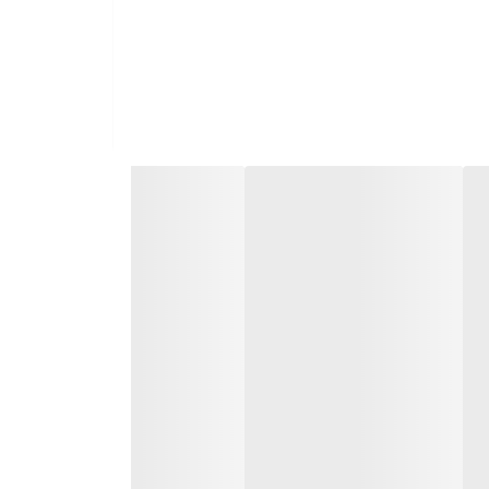
ص بین پمپ و الکتروموتور در نظرگرفته شده است که
پمپ را به صفر میرساند و امکان بازدید روغن داخل آن توسط پیچ
ست.
بهر دلیلی دینام فوق بسوزد و فیوز برق را قطع نکند
شار داخل را به بیرون منتقل می کند، که اینکار مانع