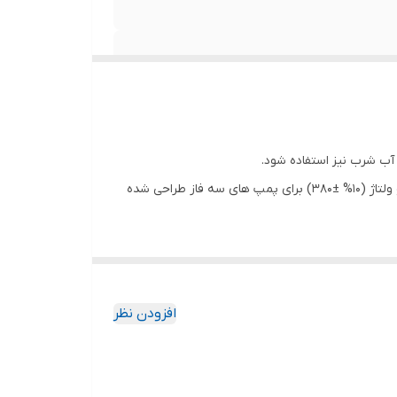
 آب شرب نیز استفاده شود.
پمپ های شناور اسپیکو مدل SO3 با دهانه خروجی 3 اینچ و با توجه به نوسانات برق شبکه با ولتاژ (10% ±220) برای پمپ های تکفاز و ولتاژ (10% ±380) برای پمپ های سه فاز طراحی شده
رد می شود که پس از چندی ممکن است لوله از پمپ
ت استفاده از آبهای حاوی مواد ساینده و خوردگی زیاد
افزودن نظر
 باشند.
اسپیکو کلیه قطعات حساس ریخته گری شده خود را