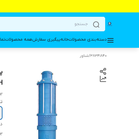
دسته‌بندی محصولات
خانه
پیگیری سفارش
همه محصولات
تما
38341840
/
شناور
3-H
بر
تا
دس
بر