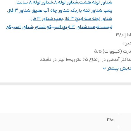
شناور لوله هشت
،
شناور لوله ۸
،
شناور لوله ۸ سانت
،
پمپ شناور تنه باریک
،
شناور چاه آب عمیق
،
شناور ۳ فاز
،
شناور لوله سه اینچ ۳ فاز
،
پمپ شناور ۳ فاز
،
لیست قیمت شناور 3 اینچ اسپیکو
،
شناور
،
شناور اسپیکو
تاژ
:
۳۸۰
پر
:
۱۰
رت (کیلووات)
:
۵٫۵
اکثر آبدهی در ارتفاع ۶۵ متری
:
۱۰۰ لیتر در دقیقه
اکثر آبدهی در ارتفاع ۳۰ متری
:
۴۸۰ لیتر در دقیقه
مایش بیشتر
بلو محافظتی
:
✔️ ، مدل IP65-T 0111-11A
زن
:
۴۴٫۵ کیلو
نس پروانه
:
استیل - چدن
نس بدنه
:
چدن
نس شفت
:
استیل
یع خنک کننده سیم پیچی
:
روغن
۳۸۰
هانه خروجی
:
۳ اینچ