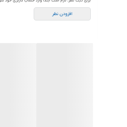
برای ثبت نظر، لازم است ابتدا وارد حساب کاربری خود شو
توسـط رزین مخصوص، نشتی گیری می نماید تا بدینوسیله
دهانه خروجی
افزودن نظر
⇐ در کلیه پمپ های شناور از سیلهای مکانیکی ضد سایش(
⇐ استفاده از پروانه و شفت و پیچهای استنلس استیل که 
کشور سازنده
⇐ در طراحی پمپ های شناور اسپیکو برای کیفیت بهتر و
توسط دو عدد سیل 
آلن نمره 8 در بغل و پایین پمپ امکان پذیر است. (لازم بذکر است که روغن بکار رفته از نوع پارافین خوراکی جهت جلوگیری از آلودگی محیط زیست و مطابق استاندارد ISO-14001 می باشد.)
⇐ کلیه پمپ های تکفاز مجهز به سیستم Thermo Guard برای محافظت از سیم پیچی طراحی و ساخته شده است.
⇐ کلیه پمپ های اسپیکو دارای یک سریال مشخص میبا
⇐ نکته:در انتهای پمپ های شناور،لاستیک مخصوص کمپرسی
و همچنان پس از سوختن،جریان برق برقرار باشد،لاستیک فو
از ترکیدن دینام می شود.