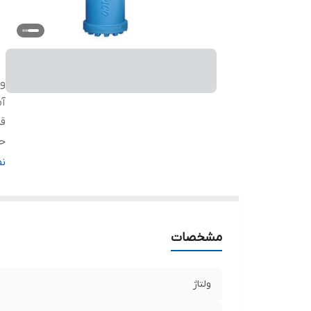
ول
آم
قد
حد
حد
ن
تا
و
ج
مشخصات
ج
ج
ما
ولتاژ
د