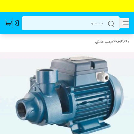
38341840
/
پمپ خانگی