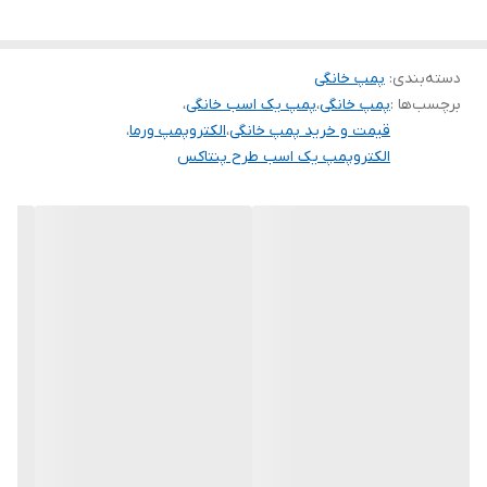
حداکثر آبدهی
۳
(مترمکعب
درساعت)
دسته‌بندی
:
پمپ خانگی
جنس پروانه
برنج
برچسب‌ها :
پمپ خانگی
،
پمپ یک اسب خانگی
،
قیمت و خرید پمپ خانگی
،
الکتروپمپ ورما
،
جنس شفت
استنلس استیل
الکتروپمپ یک اسب طرح پنتاکس
حداکثر ارتفاع
۵۸ متر
سیم پیچی
مس
قدرت (کیلووات)
۰٫۷۵
کشور سازنده
چین
ولتاژ
۲۲۰