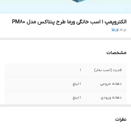
الکتروپمپ ۱ اسب خانگی ورما طرح پنتاکس مدل PM80
برند:
ورما
مشخصات
قدرت (اسب بخار)
۱
دهانه خروجی
۱ اینچ
دهانه ورودی
۱ اینچ
حداکثر آبدهی(لیتر
۵۰
بر دقیقه)
نظرات