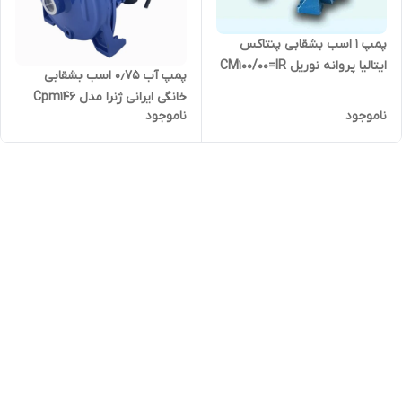
پمپ 1 اسب بشقابی پنتاکس
ایتالیا پروانه نوریل CM100/00=IR
پمپ آب ۰٫۷۵ اسب بشقابی
( مونتاژ ایران )
خانگی ایرانی ژنرا مدل Cpm146
ناموجود
ناموجود