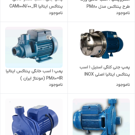
پنتاکس ایتالیا CAM100N/00_IR
طرح پنتاکس مدل PM80
ناموجود
ناموجود
(مونتاژ ایران )
پمپ جتی کلگی استیل ۱ اسب
پمپ ۱ اسب خانگی پنتاکس ایتالیا
پنتاکس ایتالیا اصلی INOX
PM80=IR (مونتاژ ایران )
100N/60 | پمپ یک اسب خانگی
ناموجود
ناموجود
مخصوص آب شور و دریا