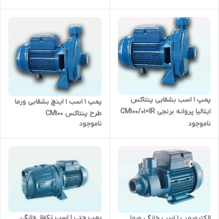
پمپ 1 اسب بشقابی پنتاکس
پمپ 1 اسب ۱ اینچ بشقابی ورما
ایتالیا پروانه برنجی CM100/01=IR
طرح پنتاکس CM100
( مونتاژ ایران )
ناموجود
ناموجود
پمپ جتی ۱ اسب تکفاز خانگی
الکتروپمپ ۱ اسب خانگی ورما