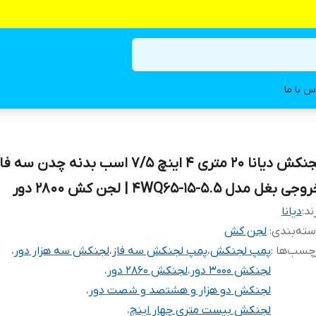
س با ما
لجنکش دیانا ۲۰ متری ۴ اینچ ۷/۵ اسب بدنه چدن سه ف
جی بغل مدل 4WQ65-15-5.5 | لجن کش ۲۸۰۰ دور
ند:
دیانا
ته‌بندی
:
لجن کش
چسب‌ها :
پمپ لجنکش
،
پمپ لجنکش سه فاز
،
لجنکش سه هزار دور
،
لجنکش ۳۰۰۰ دور
،
لجنکش ۲۸۶۰ دور
،
لجنکش دو هزار و هشتصد و شصت دور
،
لجنکش بیست متری چهار اینچ
،