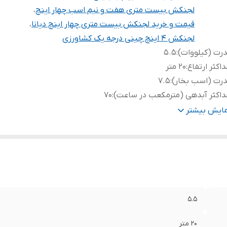
لجنکش بیست متری هفت و نیم اسب چهار اینچ
،
قیمت و خرید لجنکش بیست متری چهار اینچ دیانا
،
لجنکش ۴ اینچ چینی درجه یک کشاورزی
رت (کیلووات)
:
۵.۵
اکثر ارتفاع
:
۲۰ متر
رت (اسب بخار)
:
۷.۵
اکثر آبدهی (مترمکعب در ساعت)
:
۷۰
اکثر آبدهی(لیتر در دقیقه)
:
۱۱۶۶
مایش بیشتر
هانه خروجی
:
۴ اینچ
ر در دقیقه
:
۲۸۶۰
تاژ
:
۳۸۰
نس بدنه
:
چدن
وتر
:
❌
اخت کشور
:
چین
۵.۵
یم پیچی
:
مس
نس شفت
:
استیل
۲۰ متر