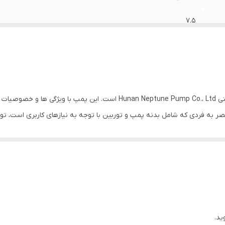
نس پروانه
:
چدن
۷.۵
۷۰
۱۱۶۶
۴ اینچ
ر به فردی که شامل بدنه پمپ و توربین با توجه به نیازهای کاربری است، تو
۲۸۶۰
ان جابجایی مواد سنگین و لجنی می‌شود.
۳۸۰
ایدار، به عنوان یکی از بهترین گزینه‌ها در بازار پمپ لجن‌کش محسوب می‌شود.
نس فولاد ضدزنگ ساخته شده است که باعث مقاومت در برابر خوردگی و زنگ زد
چدن
اندازی آسان، از لحاظ کاربری بسیار ساده است.
❌
نا با صدای کم و قابل قبولی عمل می‌کند که این امر کاربران را از مشکلات صدا
د در شرایط سخت آب و هوایی و در دماهای بالا و پایین، بسیار کارآمد عمل می‌ک
چین
ید.