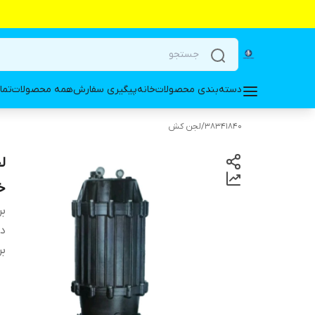
دسته‌بندی محصولات
خانه
پیگیری سفارش
همه محصولات
تما
38341840
/
لجن کش
خرو
بر
دس
بر