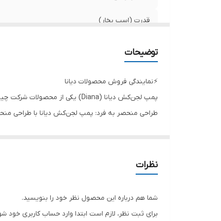
ج
قدرت (اسب بخار)
حداکثر آبدهی (مترمکعب در ساعت)
توضیحات
حداکثر آبدهی(لیتر در دقیقه)
⚡️نمایندگی فروش محصولات دیانا
دهانه خروجی
پمپ لجن‌کش دیانا (Diana) یکی از محصولات شرکت چینی Hunan Neptune Pump Co.، Ltd است. این پمپ با ویژگی ها و خصوصیات زیر شناخته می‌شود:
طراحی منحصر به فرد: پمپ لجن‌کش دیانا با طراحی منحص
دور در دقیقه
قدرت بالا: این پمپ دارای قدرت بالایی است که باعث امک
ولتاژ
کارایی بالا: پمپ لجن‌کش دیانا با کارایی بالا و عملکرد پ
مقاومت در برابر خوردگی: بدنه پمپ لجن‌کش دیانا از ج
جنس بدنه
نظرات
نصب و راه‌اندازی آسان: پمپ لجن‌کش دیانا با نصب و راه‌
فلوتر
صدای کم: با توجه به طراحی خاص و مدرن، پمپ لجن‌کش دیا
شما هم درباره این محصول نظر خود را بنویسید.
قابلیت استفاده در شرایط سخت: این پمپ با قابلیت کارکر
ساخت کشور
برای ثبت نظر، لازم است ابتدا وارد حساب کاربری خود شو