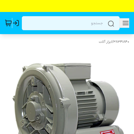
38341840
/
ابزار آلات