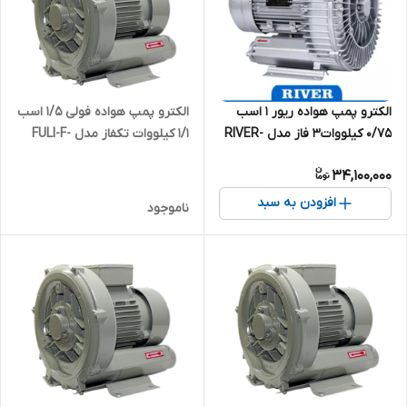
الکترو پمپ هواده فولی 1/5 اسب
الکترو پمپ هواده ریور 1 اسب
1/1 کیلووات تکفاز مدل FULI-F-
0/75 کیلووات3 فاز مدل RIVER-
HG-1100B
XSB-750
34,100,000
افزودن به سبد
ناموجود