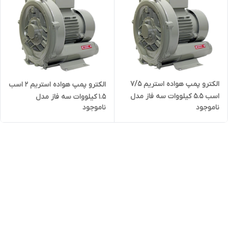
الکترو پمپ هواده استریم ۷/۵
الکترو پمپ هواده استریم ۲ اسب
اسب 5.5 کیلووات سه فاز مدل
1.5 کیلووات سه فاز مدل
ناموجود
ناموجود
STREAM HG-5500SB | ساید
STREAM HG-1500SB | ساید
چنل ( بلوئر ) ۳ فاز هفت و نیم
چنل ( بلوئر ) ۳ فاز دو اسب
اسب