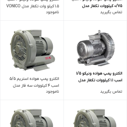
0/75 کیلووات تکفاز مدل
1.5 کیلو وات تکفاز مدل VONICO
تماس بگیرید
ناموجود
VONICO - QB410-750BK | ساید
- KGB510-1500 | ساید چنل ( بلوئر
چنل ( بلوئر ) تک فاز یک اسب
) تک فاز دو اسب
الکترو پمپ هواده ونیکو 1/5
الکترو پمپ هواده استریم ۵/۵
اسب 1.1 کیلووات تکفاز مدل
اسب 4 کیلووات سه فاز مدل
VONICO - KGB510-1100 | ساید
تماس بگیرید
ناموجود
STREAM HG-4000SB | ساید
چنل ( بلوئر ) تک فاز یک و نیم
چنل ( بلوئر ) ۳ فاز پنج و نیم
اسب
اسب