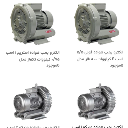
الکترو پمپ هواده فولی 5/5
الکترو پمپ هواده استریم ۱ اسب
اسب 4 کیلووات سه فاز مدل
0/75 کیلووات تکفاز مدل
ناموجود
ناموجود
FULI-F-HG-4000SB
STREAM HG-750B | ساید چنل
( بلوئر ) تک فاز یک اسب
الکترو پمپ هواده ونیکو 1 اسب
الکترو پمپ هواده ونیکو ۲ اسب