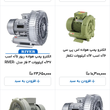
الکترو پمپ هواده اس پی سی
0/16 اسب 0/12 کیلووات تکفاز
الکترو پمپ هواده ریور 0/5 اسب
مدل SP-HG-120B
0/37 کیلووات 3 فاز مدل RIVER-
XSB-370
23,650,000
10,300,000
افزودن به سبد
افزودن به سبد