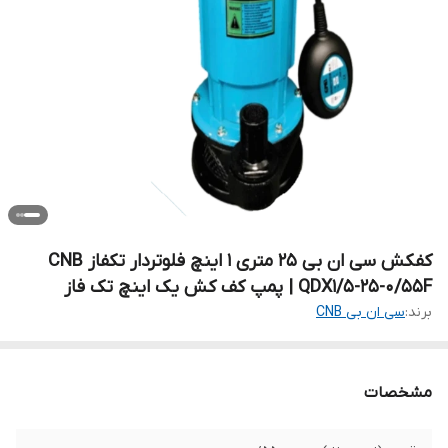
کفکش سی ان بی ۲۵ متری ۱ اینچ فلوتردار تکفاز CNB
QDX1/5-25-0/55F | پمپ کف کش یک اینچ تک فاز
برند:
سی ان بی CNB
مشخصات