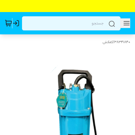
38341840
/
کفکش