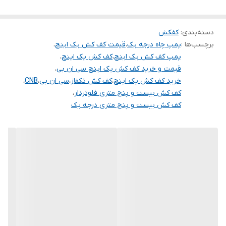
استفاده در پرورش آبزیان
جنس شفت
استیل
دسته‌بندی
:
کفکش
حداکثر آبدهی ( لیتر
۲۵
برچسب‌ها :
پمپ چاه درجه یک
،
قیمت کف کش یک اینچ
،
در دقیقه )
پمپ کف کش یک اینچ
،
کف کش یک اینچ
،
قیمت و خرید کف کش یک اینچ سی ان بی
،
خرید کف کش یک اینچ
،
کف کش تکفاز
،
سی ان بی
،
CNB
،
کف کش بیست و پنج متری فلوتردار
،
کف کش بیست و پنج متری درجه یک