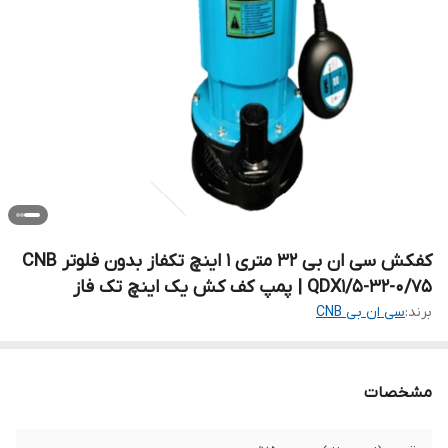
کفکش سی ان بی ۳۲ متری ۱ اینچ تکفاز بدون فلوتر CNB
QDX1/5-32-0/75 | پمپ کف کش یک اینچ تک فاز
برند:
سی ان بی CNB
مشخصات