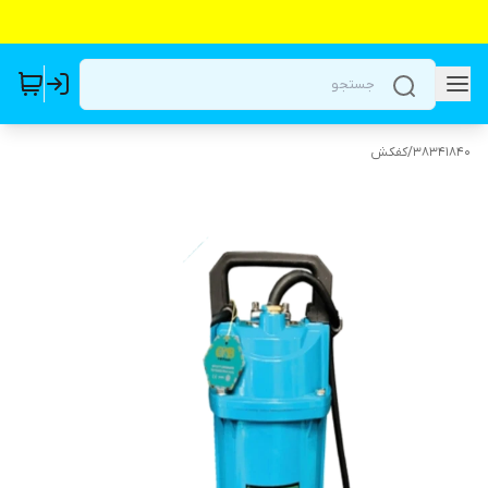
38341840
/
کفکش