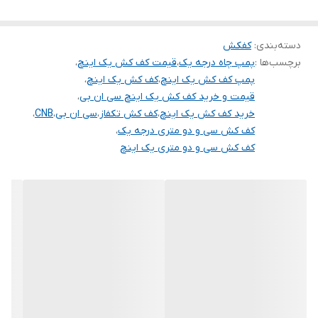
استفاده در پرورش آبزیان
جنس شفت
استیل
دسته‌بندی
:
کفکش
حداکثر آبدهی ( لیتر
۲۵
برچسب‌ها :
پمپ چاه درجه یک
،
قیمت کف کش یک اینچ
،
در دقیقه )
پمپ کف کش یک اینچ
،
کف کش یک اینچ
،
قیمت و خرید کف کش یک اینچ سی ان بی
،
خرید کف کش یک اینچ
،
کف کش تکفاز
،
سی ان بی
،
CNB
،
کف کش سی و دو متری درجه یک
،
کف کش سی و دو متری یک اینچ