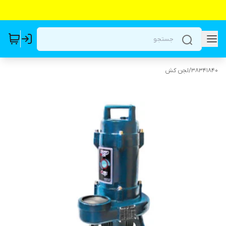
38341840
/
لجن کش