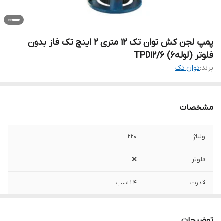
پمپ لجن کش توان تک ۱۲ متری ۲ اینچ تک فاز بدون
فلوتر (لوله6) TPD12/6
برند:
توان تک
مشخصات
ولتاژ
۲۲۰
فلوتر
❌️
قدرت
۱.۴ اسب
آمپر
5.4
توضیحات