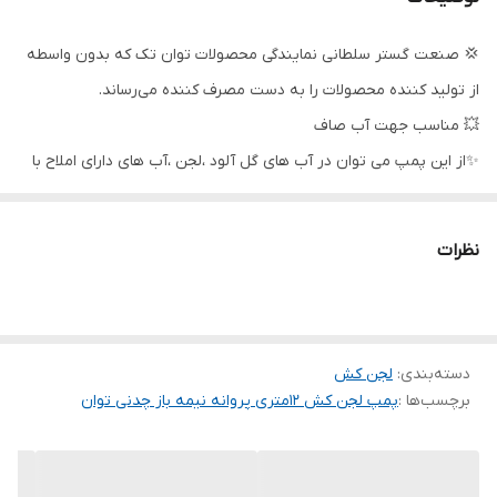
حداکثر آبدهی
465 لیتر در دقیقه
💢 صنعت گستر سلطانی نمایندگی محصولات توان تک که بدون واسطه
دهانه خروجی
2 اینچ (لوله 6 سانت)
از تولید کننده محصولات را به دست مصرف کننده می‌رساند.
حداکثر ارتفاع
12 متر
💥 مناسب جهت آب صاف
✨از این پمپ می توان در آب های گل آلود ،لجن ،آب های دارای املاح با
کشور سازنده
ایران
غلظت پایین ،فاضلاب های خانگی و صنعتی ،استفاده نمود.
جنس شفت
چدن
شرکت توان تک جم در سال 1362 شمسی با هدف ساخت و تولید ادوات
نظرات
کشاورزی و پمپ های آب تاسیس گردید در قدم اول طراحی یک نوع
جنس پروانه
چدن
پمپ کف کش را برنامه ریزی و تولید نمود.
کیفیت بالا و رعایت استاندارهای معتبر و تحقیقات گسترده موجب گردید
دسته‌بندی
:
لجن کش
تا تولید از حالت کارگاهی به صورت کارخانه و تنوع تولید از یک محصول
برچسب‌ها :
پمپ لجن کش 12متری پروانه نیمه باز چدنی توان
به چندین محصول تبدیل شود و متقاضیان بسیاری پیدا کند تا جایی که
این محصولات بازار بسیار مناسبی در بین مصرف کنندگان خانگی و
صنعتی پیدا کرده اند.