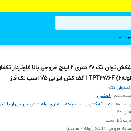
س با ما
کفکش توان تک ۲۷ متری ۲ اینچ خروجی بالا فلوتردار تکفاز
TPT27/6 | کف کش ایرانی 1/5 اسب تک فاز
ند:
توان تک
ته‌بندی
:
کفکش
چسب‌ها :
پمپ کفکش بیست و هفت متری لوله شش خروجی از بالا تو
تاژ
:
220
درت
:
۱.۵ اسب
هانه خروجی
:
2 اینچ (لوله 6 سانت)