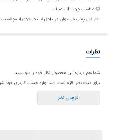
حداکثر آبدهی
💥 مناسب جهت آب صاف
✨از این پمپ می توان در داخل استخر،جوی اب،چاه،دستگاهه
جنس شفت
شرکت توان تک جم در سال 1362 شمسی با هدف ساخت و تولید ادوات کشاورزی و پمپ های آب تاسیس گردید در قدم اول طراحی یک نوع پمپ کف کش را برنامه ریزی و تولید نمود.
جنس پروانه
کیفیت بالا و رعایت استاندارهای معتبر و تحقیقات گست
بسیاری پیدا کند تا جایی که این محصولات بازار بسیار م
کشور سازنده
نظرات
شما هم درباره این محصول نظر خود را بنویسید.
برای ثبت نظر، لازم است ابتدا وارد حساب کاربری خود شو
افزودن نظر