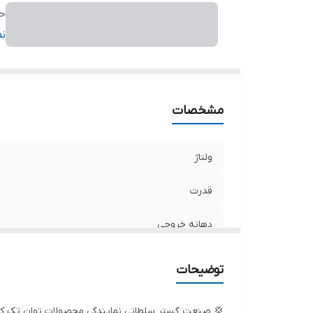
حد
آم
ن
حد
ج
ج
مشخصات
کش
ولتاژ
قدرت
دهانه خروجی
حداکثر ارتفاع
توضیحات
آمپر
💢 صنعت گستر سلطانی نمایندگی محصولات توان تک که 