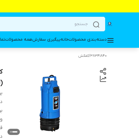
دسته‌بندی محصولات
خانه
پیگیری سفارش
همه محصولات
تما
38341840
/
کفکش
(لوله6) F
بر
دس
بر
ول
ق
د