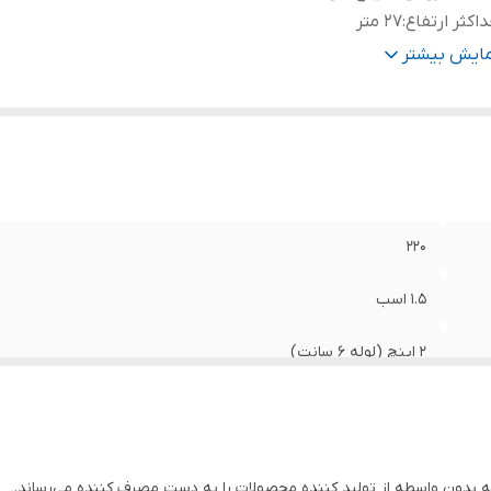
اکثر ارتفاع
:
27 متر
پر
:
5.7
مایش بیشتر
اکثر آبدهی
:
۳۱۰ لیتر در دقیقه
نس شفت
:
استیل
نس پروانه
:
استیل
ور سازنده
:
ایران
220
۱.۵ اسب
2 اینچ (لوله 6 سانت)
27 متر
5.7
بدون واسطه از تولید کننده محصولات را به دست مصرف کننده می‌رساند.