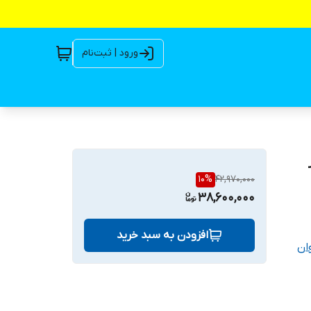
ورود | ثبت‌نام
10
%
42,970,000
38,600,000
افزودن به سبد خرید
ان