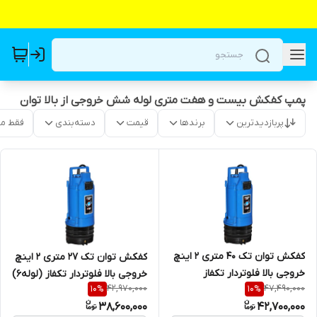
پمپ کفکش بیست و هفت متری لوله شش خروجی از بالا توان
پربازدیدترین
برندها
قیمت
دسته‌بندی
فقط م
کفکش توان تک ۴۰ متری ۲ اینچ
کفکش توان تک ۲۷ متری ۲ اینچ
خروجی بالا فلوتردار تکفاز
خروجی بالا فلوتردار تکفاز (لوله6)
42,970,000
47,490,000
10
%
10
%
(لوله6) TPT40/6F | کف کش
TPT27/6F | کف کش ایرانی 1/5
38,600,000
42,700,000
ایرانی 2/2 اسب تک فاز
اسب تک فاز