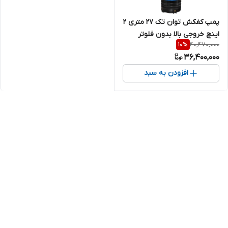
پمپ کفکش توان تک ۲۷ متری ۲
اینچ خروجی بالا بدون فلوتر
40,470,000
10
%
تکفاز (لوله6) TPT27/6 | کف
36,400,000
کش ایرانی 1/5 اسب تک فاز
افزودن به سبد