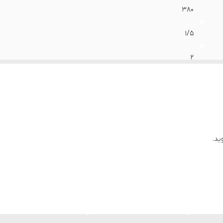
۳۸۰
۱/۵
۲
۹۰ متر
۱ اینچ
۵
ید.
نوریل
استیل
۸۳/۴