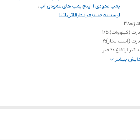
پمپ عمودی ۱ اینچ
،
پمپ های عمودی آب
،
لیست قیمت پمپ طبقاتی اتنا
تاژ
:
۳۸۰
رت (کیلووات)
:
۱/۵
رت (اسب بخار)
:
۲
اکثر ارتفاع
:
۹۰ متر
انه ورودی و خروجی
:
۱ اینچ
مایش بیشتر
اکثر آبدهی (مترمکعب در ساعت)
:
۵
نس پروانه
:
نوریل
نس شفت
:
استیل
اکثر آبدهی (لیتر در دقیقه)
:
۸۳/۴
نس بدنه
:
چدن
ور سازنده
:
ترکیه