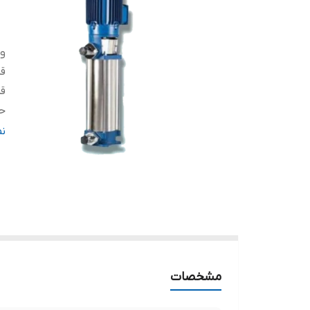
ول
قد
قد
حد
ده
ن
حد
ج
ج
حد
ج
کش
مشخصات