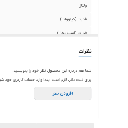
ولتاژ
قدرت (کیلووات)
قدرت (اسب بخار)
حداکثر ارتفاع
نظرات
دهانه ورودی و خروجی
شما هم درباره این محصول نظر خود را بنویسید.
حداکثر آبدهی (مترمکعب در ساعت)
برای ثبت نظر، لازم است ابتدا وارد حساب کاربری خود شو
جنس پروانه
افزودن نظر
جنس شفت
حداکثر آبدهی (لیتر در دقیقه)