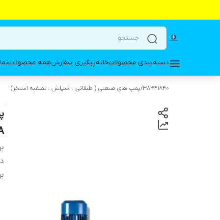
دسته‌بندی محصولات
خانه
پیگیری سفارش
همه محصولات
تما
38341840
/
پمپ های صنعتی ( طبقاتی ، اسپلش ، تصفیه استخر)
ETNA مدل 
بر
دس
بر