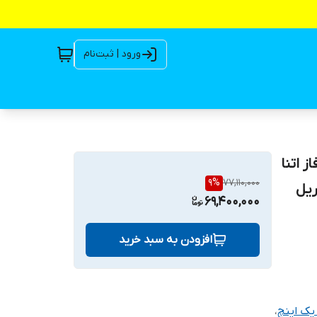
ورود | ثبت‌نام
ینچ ۲ اسب سه فاز اتنا
9
%
77,110,000
69,400,000
افزودن به سبد خرید
یک اینچ
،