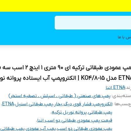
س با ما
پمپ عمودی طبقاتی ترکیه ای ۹۰ متری ۱ ا
KO4/8-15 | الکتروپمپ آب ایستاده پروانه نوریل
ند:
ETNA اتنا
ته‌بندی
:
پمپ های صنعتی ( طبقاتی ، اسپلش ، تصفیه استخر)
چسب‌ها :
الکتروپمپ فشار قوی دیگ بخار
،
پمپ طبقاتی استیل
،
ETNA
،
پمپ طبقاتی پروانه نوریل ترکیه
،
قیمت پمپ عمودی طبقاتی دو اسب اتنا
،
پمپ عمودی طبقاتی دو اسب
،
پمپ آب عمودی
،
پمپ طبقاتی 