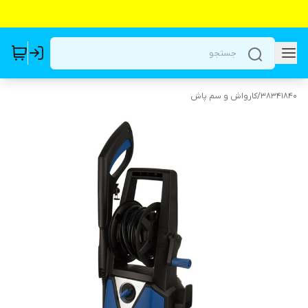
38341840
/
کارواش و سم پاش