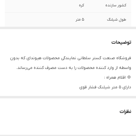
کشور سازنده
کره
طول شیلنگ
۵ متر
توان موتور
۱۸۰۰ وات
توضیحات
فشار ماکزیمم
۱۴۰ بار
فروشگاه صنعت گستر سلطانی نمایندگی محصولات هیوندای که بدون
دبی خروجی ( لیتر
۶.۷
واسطه از وارد کننده محصولات را به دست مصرف کننده می‌رساند.
در دقیقه )
💢 اقلام همراه :
جنس موتور
۱۰۰ درصد مس
دارای ۵ متر شیلنگ فشار قوی
تفنگ و لانس استاندارد
لانس توربو
نظرات
مخزن مایع شستشو داخلی
شیلنگ جمع کن
کوپلینگ و رابط ورودی آب