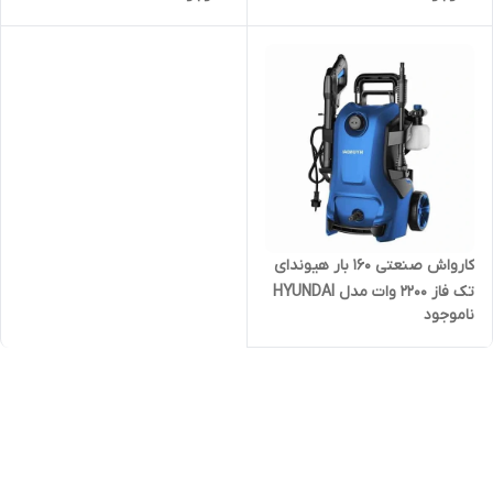
زغالی کره ای
کارواش فشار قوی صنعتی کره
ای
کارواش صنعتی ۱۶۰ بار هیوندای
تک فاز ۲۲۰۰ وات مدل HYUNDAI
ناموجود
-HP2160 | کارواش فشار قوی
صنعتی یونیورسال کره ای