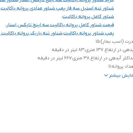
خرید شناور پروانه باکالیت سه اینچ تاپکس استار
،
شناور سه 
شناور تنه استیل سه فاز
،
پمپ شناور مدادی پروانه باکالیت
،
شناور کامل پروانه باکالیت
،
قیمت شناور کامل پروانه باکالیت سه اینچ تاپکس استار
،
پمپ شناور پروانه باکالیت
،
شناور تنه باریک پروانه باکالیت 
رت (اسب بخار)
:
۱۵
دهی در ارتفاع ۱۳۷ متری
:
۸۳ لیتر در دقیقه
اکثر آبدهی در ارتفاع ۳۸ متری
:
۶۶۷ لیتر در دقیقه
داد پروانه
:
۱۱
دهی در ارتفاع ۱۰۹ متری
:
۴۱۷ لیتر در دقیقه
مایش بیشتر
ل کابل
:
۲ متر
نس پروانه
:
باکالیت
هانه خروجی
:
۳ اینچ
یم پیچی
:
مس
نس بدنه
:
تمام استیل
تاژ
:
۳۸۰