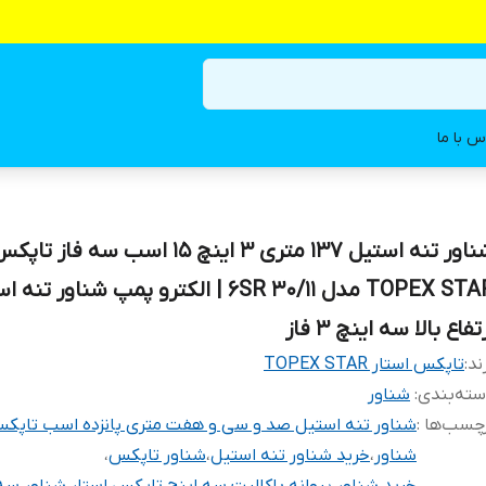
س با ما
شناور تنه استیل ۱۳۷ متری ۳ اینچ ۱۵ اسب سه ف
TOPEX STAR مدل 6SR 30/11 | الکترو پمپ شناور تن
تفاع بالا سه اینچ ۳ فاز
ند:
تاپکس استار TOPEX STAR
ته‌بندی
:
شناور
چسب‌ها :
شناور تنه استیل صد و سی و هفت متری پانزده اسب تاپکس
شناور
،
خرید شناور تنه استیل
،
شناور تاپکس
،