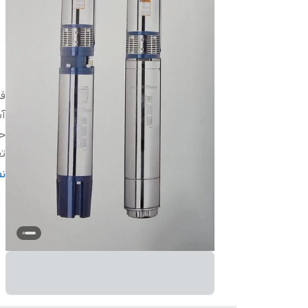
قد
آب
حد
تع
آب
ن
طو
ج
د
س
ج
ول