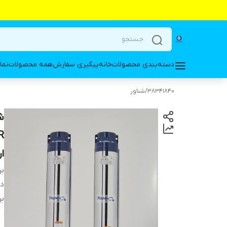
دسته‌بندی محصولات
خانه
پیگیری سفارش
همه محصولات
تما
38341840
/
شناور
ار
بر
دس
بر