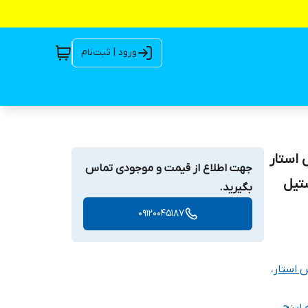
ورود | ثبت‌نام
از تاپکس استار
جهت اطلاع از قیمت و موجودی تماس
ه استیل
بگیرید.
09120045187
 استار
،