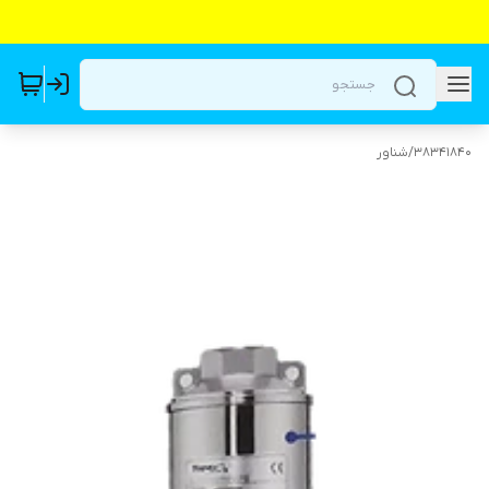
38341840
/
شناور