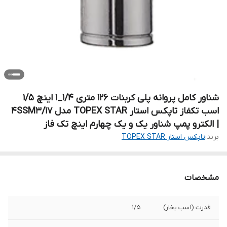
شناور کامل پروانه پلی کربنات ۱۲۶ متری ۱/۴_۱ اینچ ۱/۵
اسب تکفاز تاپکس استار TOPEX STAR مدل 4SSM3/17
| الکترو پمپ شناور یک و یک چهارم اینچ تک فاز
برند:
تاپکس استار TOPEX STAR
مشخصات
قدرت (اسب بخار)
۱/۵