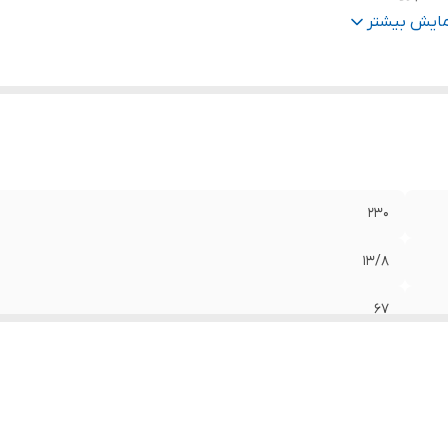
درت
:
۲ اسب
مایش بیشتر
ر تنه
:
۴ اینچ
نس شفت
:
استیل
یم پیچی
:
مس
هانه خروجی
:
۲ اینچ
تاژ
:
۳۸۰
ور سازنده
:
چین
۲۳۰
۱۳/۸
۶۷
۱۰
۲ اسب