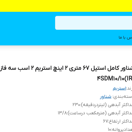
س با ما
شناور کامل استیل ۶۷ متری ۲ اینچ استریم ۲ اسب سه فاز
ند:
استریم
ته‌بندی
:
شناور
اکثر آبدهی (لیتردردقیقه)
:
۲۳۰
اکثر آبدهی (مترمکعب درساعت)
:
۱۳/۸
اکثر ارتفاع
:
۶۷
دادپروانه
:
۱۰