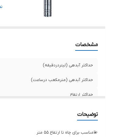
ق
ن
قط
ج
س
د
مشخصات
ول
کش
حداکثر آبدهی (لیتردردقیقه)
حداکثر آبدهی (مترمکعب درساعت)
حداکثر ارتفاع
تعدادپروانه
توضیحات
قدرت
💫مناسب برای چاه تا ارتفاع ۵۵ متر