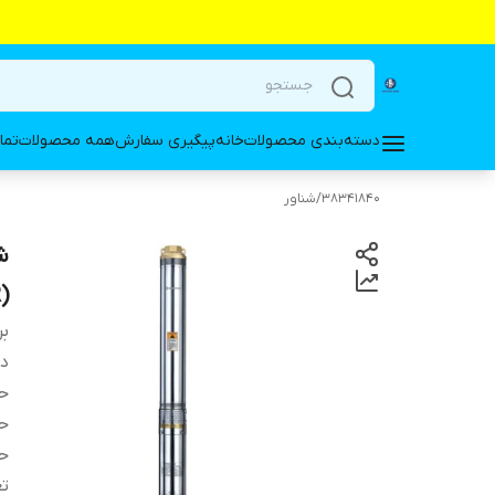
دسته‌بندی محصولات
خانه
پیگیری سفارش
همه محصولات
تما
38341840
/
شناور
(4SDM10/10(IR
بر
دس
حد
حد
حد
تع