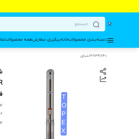
دسته‌بندی محصولات
خانه
پیگیری سفارش
همه محصولات
تما
38341840
/
شناور
فا
بر
دس
بر