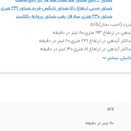
شناور ۲ اینچ
،
شناور ۵۵ اسب سه فاز دو اینچ قیمت
،
شناور چینی ارتفاع بالا
،
شناور تاپکس
،
خرید شناور ۲۳۱ متری دو اینچ
شناور ۲۳۰ متری سه فاز
،
پمپ شناور پروانه باکالیت
رت (اسب بخار)
:
۵/۵
دهی در ارتفاع ۱۹۳ متری
:
۸۰ لیتر در دقیقه
اکثر آبدهی در ارتفاع ۲۳۱ متری
:
۲۰ لیتر در دقیقه
اکثر آبدهی در ارتفاع ۸۱ متری
:
۱۴۰ لیتر در دقیقه
داد پروانه
:
۳۵
مایش بیشتر
ل کابل
:
۲ متر
تاژ
:
۳۸۰
هانه خروجی
:
۲ اینچ
یم پیچی
:
مس
نس بدنه
:
تمام استیل
نس پروانه
:
پلی کربنات
۵/۵
ور سازنده
:
چین
۸۰ لیتر در دقیقه