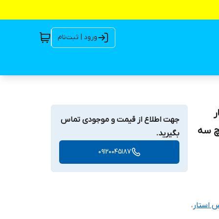
ورود | ثبت‌نام
ستار
جهت اطلاع از قیمت و موجودی تماس
 اینچ سه
بگیرید.
09120045187
س استار
،