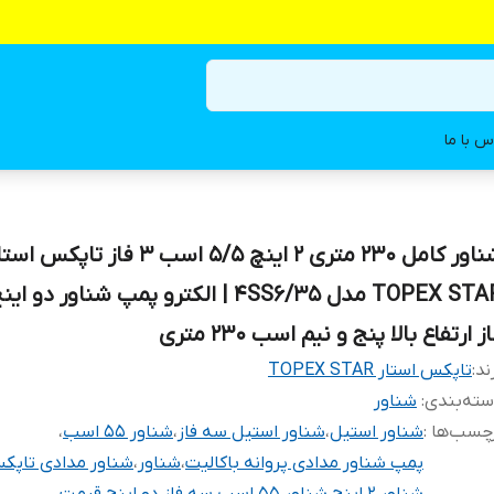
س با ما
شناور کامل 230 متری ۲ اینچ ۵/۵ اسب ۳ فاز تاپکس ا
TOPEX STAR مدل 4SS6/35 | الکترو پمپ شناور دو
ز ارتفاع بالا پنج و نیم اسب ۲۳۰ متری
ند:
تاپکس استار TOPEX STAR
ته‌بندی
:
شناور
چسب‌ها :
شناور استیل
،
شناور استیل سه فاز
،
شناور ۵۵ اسب
،
پمپ شناور مدادی پروانه باکالیت
،
شناور
،
شناور مدادی تاپک