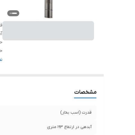
قد
آب
حد
حد
تع
ن
طو
ول
د
مشخصات
س
ج
ج
قدرت (اسب بخار)
کش
آبدهی در ارتفاع ۱۹۳ متری