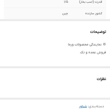
قدرت (اسب بخار)
۱/۵
کشور سازنده
چین
جنس شفت
استیل
توضیحات
جنس بدنه
استیل
💢 نمایندگی محصولات ورما
فروش عمده و تک
نظرات
دسته‌بندی
:
شناور