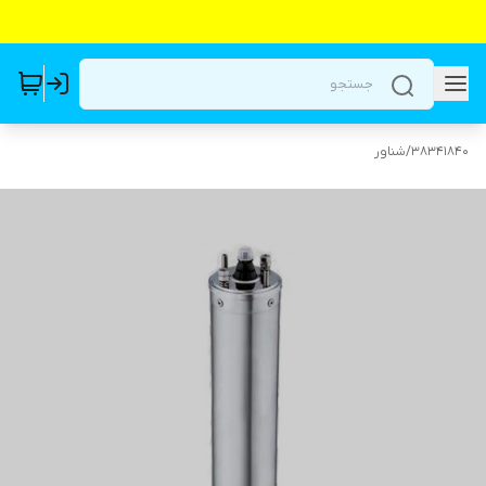
38341840
/
شناور