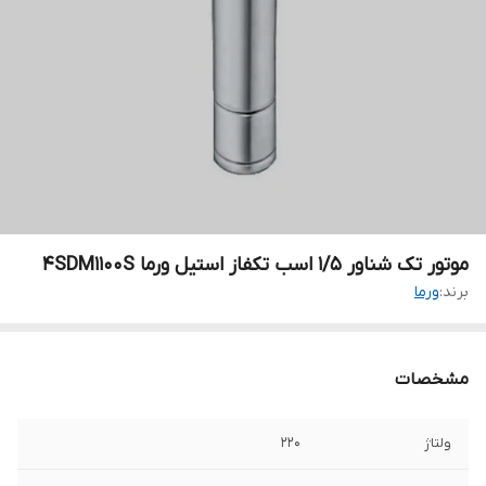
موتور تک شناور ۱/۵ اسب تکفاز استیل ورما 4SDM1100S
برند:
ورما
مشخصات
ولتاژ
۲۲۰