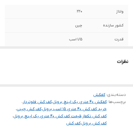
ولتاژ
۲۲۰
کشور سازنده
چین
قدرت
۱/۵ اسب
حداکثر ارتفاع
۴۰ متر
نظرات
فلوتر
✅️
دهانه خروجی
۱ اینچ
دسته‌بندی
:
کفکش
حداکثر آبدهی
۲۵ لیتر در دقیقه
برچسب‌ها :
کفکش ۴۰ متری یک اینچ برونل
،
کف کش فلوتردار
،
خرید کف کش ۴۰ متری ۱۵ اسب برونل
،
کف کش چینی
،
سیم پیچی
مس
کف کش تکفاز
،
قیمت کف کش ۴۰ متری یک اینچ برونل
،
جنس شفت
کف کش برونل
،
استیل
کف کش