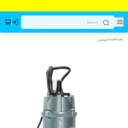
38341840
/
کفکش