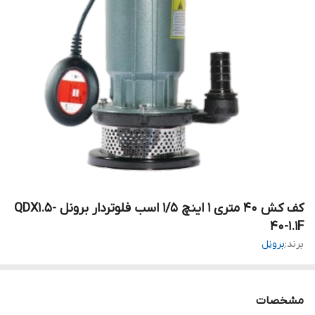
کف کش ۴۰ متری ۱ اینچ ۱/۵ اسب فلوتردار برونل QDX1.5-
40-1.1F
برند:
برونل
مشخصات