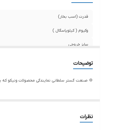
ول
قدرت (اسب بخار)
وکیوم ( کیلوپاسگال )
سایز خروجی
حداکثر دبی ( متر مکعب بر ساعت )
توضیحات
حداکثر فشار ( کیلو پاسگال )
💢 صنعت گستر سلطانی نمایندگی محصولات ونیکو که بد
دهانه خروجی
قدرت (کیلووات)
حداکثر دبی (لیتر در دقیقه)
نظرات
کشور سازنده