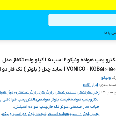
س با ما
الکترو پمپ هواده ونیکو ۲ اسب 1.5 کیلو وات تکفاز مدل
VONICO - KGB510-1 | ساید چنل ( بلوئر ) تک فاز دو اسب
ند:
ونیکو
ته‌بندی
:
ابزار آلات
چسب‌ها :
پمپ هوادهی استخر ماهی
،
بلوئر هوا
،
بلوئر صنعتی
،
بلوئر هو
الکتروپمپ هواده
،
قیمت بلوئر هوادهی
،
الکتروپمپ هوادهی
،
پ
حباب ساز صنعتی
،
بلوئر تک فاز
،
پمپ هواده اسپلش
،
پمپ بلوئر ۲ اسب
،
هواده استخر
،
قیمت بلوئر دو اسب ونیکو
،