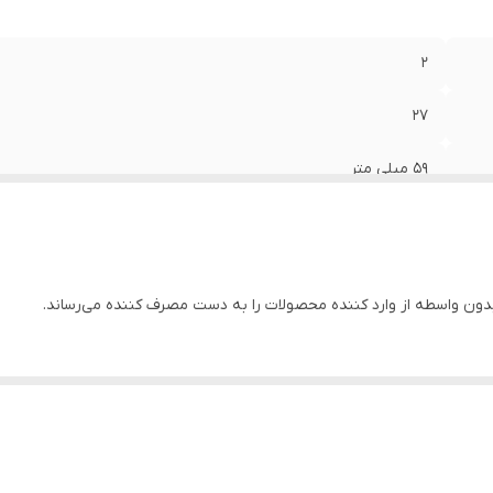
تاژ
:
۲۲۰
۲
27
۵۹ میلی متر
263
34
ون واسطه از وارد کننده محصولات را به دست مصرف کننده می‌رساند.
2 اینچ
۱/۵
4383
چین ( مونتاژ ایران )