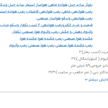
بلوئر ساید چنل
،
هواده ماهی
،
هواساز استخر
،
ساید چنل ونیکو
پمپ هوادهی ماهی
،
پمپ هوادهی فاضلاب
،
پمپ هواده استخ
پمپ هوادهی ونیکو
،
هواساز صنعتی
،
قیمت و خرید الکتروپمپ هوادهی 2 اسب تکفاز ونیکو
،
حباب 
وکیوم دهش و مکش
،
پمپ وکیوم هوا صنعتی تکفاز
،
مکنده هوا صنعتی
،
پمپ مکنده هوا
،
مکنده هوا
،
پمپ مکنده هوا صنعتی
،
پمپ هوا صنعتی
،
پمپ وکیوم
رت (اسب بخار)
:
۲
یوم ( کیلوپاسگال )
:
27
ایز خروجی
:
۵۹ میلی متر
اکثر دبی ( متر مکعب بر ساعت )
:
263
اکثر فشار ( کیلو پاسگال )
:
34
مایش بیشتر
هانه خروجی
:
2 اینچ
رت (کیلووات)
:
۱/۵
اکثر دبی (لیتر در دقیقه)
:
4383
ور سازنده
:
چین ( مونتاژ ایران )