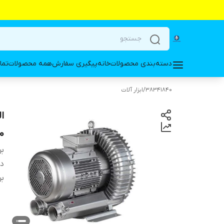
دسته‌بندی محصولات
خانه
پیگیری سفارش
همه محصولات
تما
38341840
/
ابزار آلات
500
بر
دس
بر