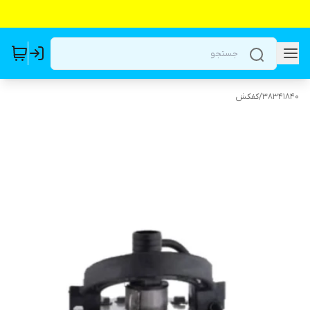
38341840
/
کفکش