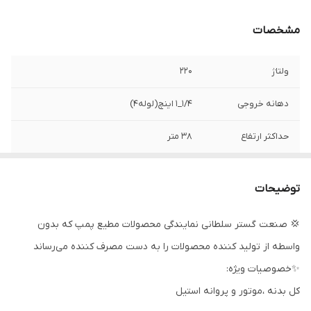
مشخصات
ولتاژ
۲۲۰
دهانه خروجی
۱/۴_۱ اینچ(لوله۴)
حداکثر ارتفاع
۳۸ متر
حداکثر آبدهی
۱۷۰ لیتر در دقیقه
توضیحات
جنس بدنه
استیل
💢 صنعت گستر سلطانی نمایندگی محصولات مطیع پمپ که بدون
کشور سازنده
ایران
واسطه از تولید کننده محصولات را به دست مصرف کننده می‌رساند
قدرت (کیلووات)
۱
✨خصوصیات ویژه:
کل بدنه ،موتور و پروانه استیل
قدرت (اسب بخار)
۱.۳