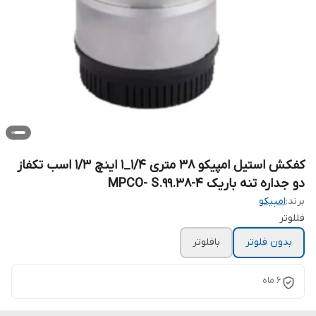
کفکش استیل امپیکو 38 متری ۱/۴_۱ اینچ 1/3 اسب تکفاز
دو جداره تنه باریک MPCO- S.99.38-4
برند:
امپیکو
فللوتر
بدون فلوتر
بافلوتر
۶ ماه