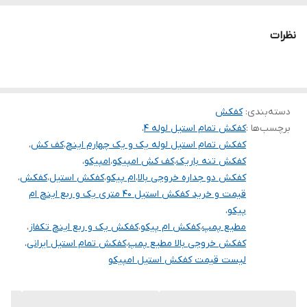
سیل مکانیکی آببندی
آمپر
5/5
راندمان بالا (۶۰%) مطابق با استاندار اروپا
نظرات
قطر تنه
17/5 سانت
دسته‌بندی
:
کفکش
برچسب‌ها :
کفکش تمام استیل لوله ۴
،
کفکش تمام استیل لوله یک و یک چهارم اینچ
،
کف کش
،
کفکش تنه باریک
،
کف کش امپیکو
،
امپیکو
،
کفکش دو جداره خروجی بالا
،
ام پیکو
،
کفکش استیل
،
کفکش
،
قیمت و خرید کفکش استیل 40 متری یک و ربع اینچ ام
پیکو
،
مطیع پمپ
،
کفکش ام پیکو
،
کفکش یک و ربع اینچ تکفاز
،
کفکش خروجی بالا مطیع پمپ
،
کفکش تمام استیل ایرانی
،
لیست قیمت کفکش استیل امپیکو