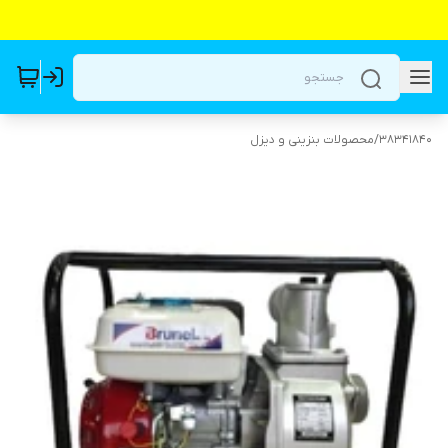
38341840
/
محصولات بنزینی و دیزل