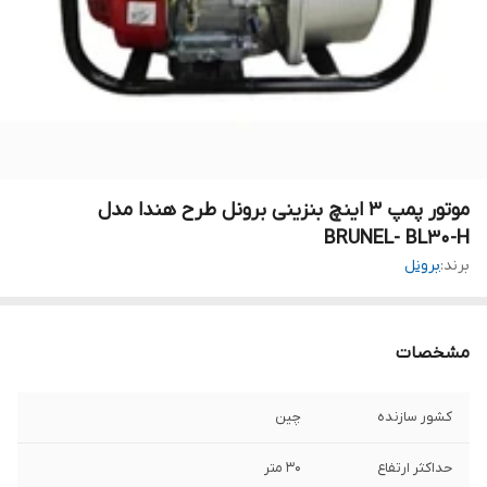
موتور پمپ 3 اینچ بنزینی برونل طرح هندا مدل
BRUNEL- BL30-H
برند:
برونل
مشخصات
کشور سازنده
چین
حداکثر ارتفاع
30 متر