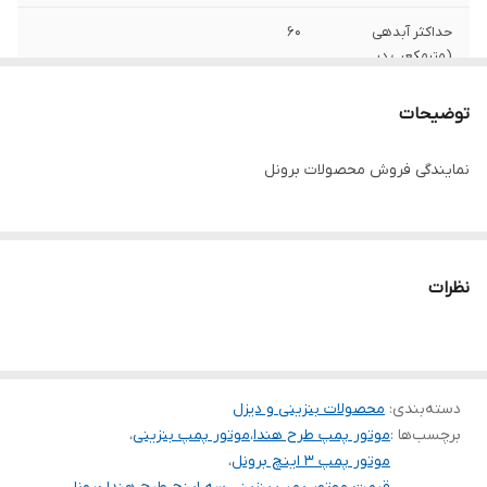
حداکثر آبدهی
60
(مترمکعب در
ساعت)
توضیحات
قدرت مکش
۷متر
نمایندگی فروش محصولات برونل
حداکثر آبدهی (لیتر
1000
در دقیقه)
دهانه خروجی
3 اینچ
نظرات
نوع سوخت
بنزین
دسته‌بندی
:
محصولات بنزینی و دیزل
برچسب‌ها :
موتور پمپ طرح هندا
،
موتور پمپ بنزینی
،
موتور پمپ 3 اینچ برونل
،