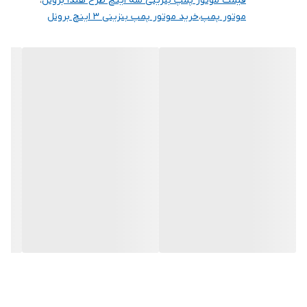
قیمت موتور پمپ بنزینی سه اینچ طرح هندا برونل
،
موتور پمپ
،
خرید موتور پمپ بنزینی 3 اینچ برونل