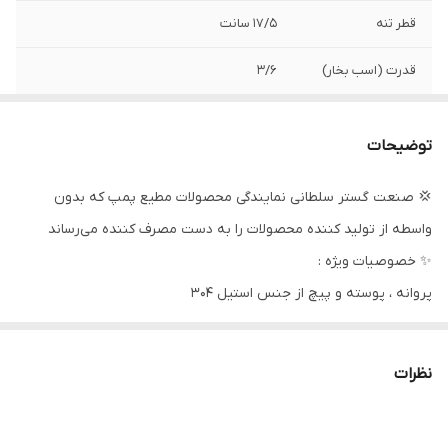
قطر تنه
17/5 سانت
قدرت (اسب بخار)
3/6
جنس بدنه
استیل
توضیحات
حداکثر آبدهی(لیتر
240
بر دقیقه)
💢 صنعت گستر سلطانی نمایندگی محصولات مطیع پمپ که بدون
واسطه از تولید کننده محصولات را به دست مصرف کننده می‌رساند
ولتاژ
۲۲۰
✨ خصوصیات ویژه :
تعداد پروانه
7
پروانه ، پوسته و پیچ از جنس استیل ۳۰۴
سیل مکانیکی آببندی
فلوتر
✅
راندمان بالای ۶۰ % مطابق با استاندارد اروپا
نظرات
حداکثر ارتفاع
۸۸
دهانه خروجی
۲ اینچ