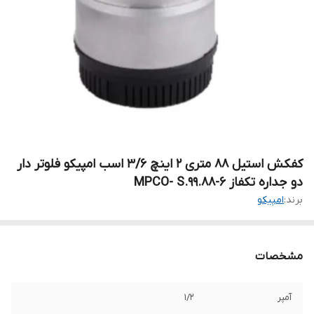
کفکش استیل ۸۸ متری ۲ اینچ 3/6 اسب امپیکو فلوتر دار
دو جداره تکفاز MPCO- S.99.88-6
برند:
امپیکو
مشخصات
آمپر
1/2