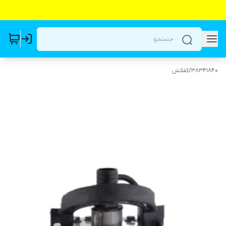
38341840
/
کفکش