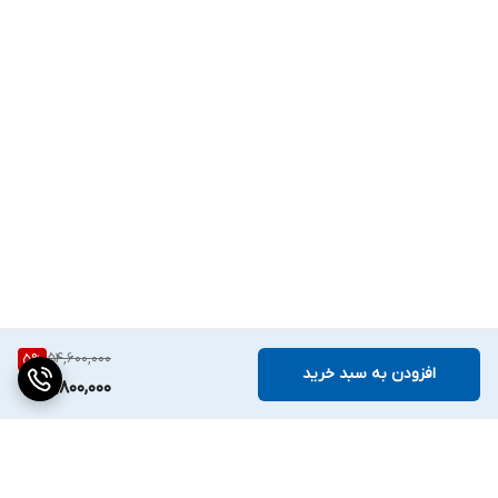
54,600,000
5
%
افزودن به سبد خرید
51,800,000