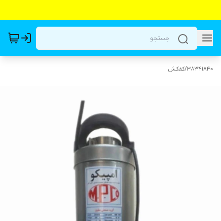
38341840
/
کفکش