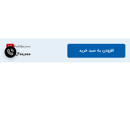
40,250,000
5
%
افزودن به سبد خرید
38,200,000
برگشت به بالا