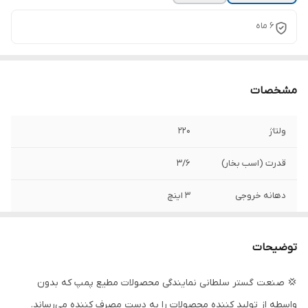
۶ ماه
مشخصات
ولتاژ
۲۲۰
قدرت (اسب بخار)
3/6
دهانه خروجی
۳ اینچ
حداکثر ارتفاع
۳۳ متر
توضیحات
حداکثر آبدهی
650 لیتر در دقیقه
💢 صنعت گستر سلطانی نمایندگی محصولات مطیع پمپ که بدون
حداکثر آمپر
15/4
واسطه از تولید کننده محصولات را به دست مصرف کننده می‌رساند.