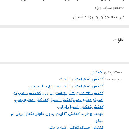
جنس بدنه
استیل
✨خصوصیات ویژه:
کل بدنه ،موتور و پروانه استیل
قطر تنه
17/5 سانت
سیل مکانیکی آببندی
کشور سازنده
ایران
راندمان بالا (۶۰%) مطابق با استاندار اروپا
نظرات
تعداد پروانه
3
دسته‌بندی
:
کفکش
برچسب‌ها :
کفکش تمام استیل لوله ۳
،
کفکش تمام استیل لوله سه اینچ مطیع پمپ
،
کفکش 33 متری 3 اینچ استیل ایرانی
،
کف کش ام پیکو
،
امپیکو
،
مطیع پمپ
،
کفکش استیل
،
کف کش مطیع پمپ
،
کفکش
،
کفکش استیل ایرانی
،
قیمت و خرید کفکش 3 اینچ بدون فلوتر تکفاز ایرانی ام
پیکو
،
کفکش امپیکو
،
کفکش تنه باریک
،