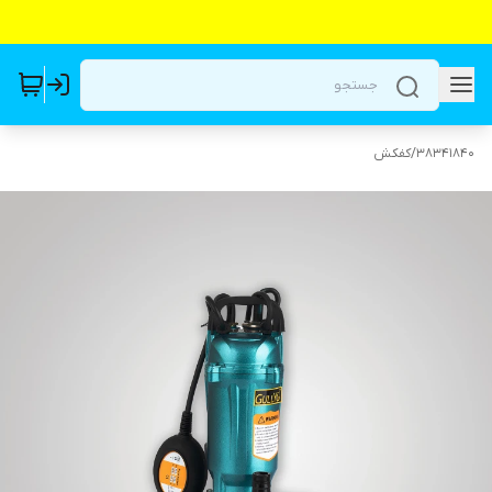
38341840
/
کفکش