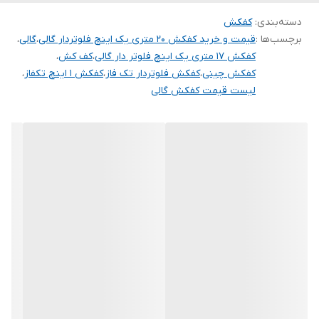
دسته‌بندی
:
کفکش
محافظ حرارتی
✅
برچسب‌ها :
قیمت و خرید کفکش 20 متری یک اینچ فلوتردار گالی
،
گالی
،
کفکش 17 متری یک اینچ فلوتر دار گالی
،
کف کش
،
جنس شفت
استیل
کفکش چینی
،
کفکش فلوتردار تک فاز
،
کفکش 1 اینچ تکفاز
،
لیست قیمت کفکش گالی
ابعاد بسته بندی (
170*180*390
mm )
جنس پروانه
آلومینیوم
حداقل ارتفاع قابل
10 متر
بهره برداری
ارتفاع در نقطه کار
16 متر
کشور سازنده
چین
آبدهی در نقطه کار
25 لیتر در دقیقه