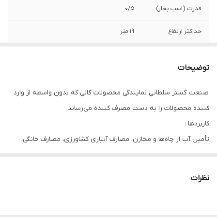
قدرت (اسب بخار)
0/5
حداکثر ارتفاع
19 متر
قدرت (کیلووات)
0/37
توضیحات
حداکثر آبدهی ( متر
5
مکعب بر ساعت )
صنعت گستر سلطانی نمایندگی محصولات گالی که بدون واسطه از وارد
کننده محصولات را به دست مصرف کننده می‌رساند.
حداکثر آبدهی ( لیتر
83
در دقیقه )
کاربردها :
تأمین آب از چاه‌ها و مخازن، مصارف آبیاری کشاورزی، مصارف خانگی،
حداکثر جریان
2/87 آمپر
پرورش آبزیان، کاربردهای عمرانی
دهانه خروجی
1 اینچ
نظرات
طول کابل
10 متر
جنس بدنه
آلومینیوم