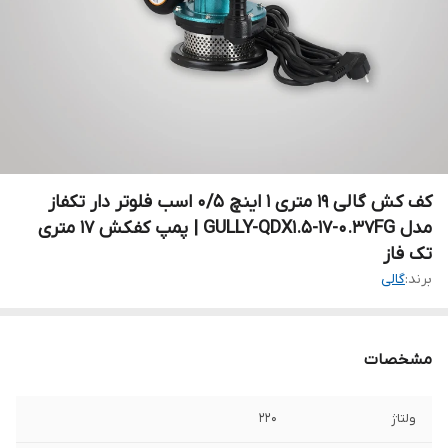
کف کش گالی 19 متری 1 اینچ 0/5 اسب فلوتر دار تکفاز
مدل GULLY-QDX1.5-17-0.37FG | پمپ کفکش 17 متری
تک فاز
برند:
گالی
مشخصات
ولتاژ
220