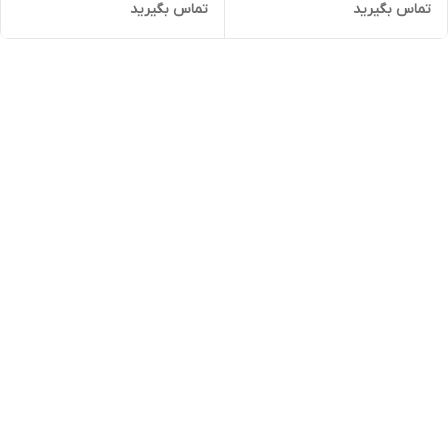
تماس بگیرید
تماس بگیرید
GULLY-QDX8-28-1.1FG | پمپ
GULLY-QDX8-29-1.1G | پمپ
کفکش 28 متری تک فاز
کفکش 29 متری تک فاز