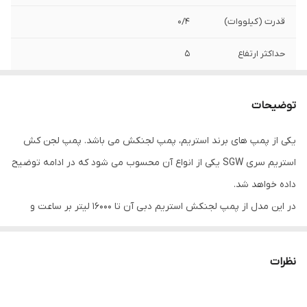
قدرت (کیلووات)
0/4
حداکثر ارتفاع
5
قدرت (اسب بخار)
0.5
توضیحات
حداکثر آبدهی
8
(مترمکعب
یکی از پمپ های برند استریم، پمپ لجنکش می باشد. پمپ لجن کش
درساعت)
استریم سری SGW یکی از انواع آن محسوب می شود که در ادامه توضیح
دهانه خروجی
1/5 اینچ
داده خواهد شد.
در این مدل از پمپ لجنکش استریم دبی آن تا 16000 لیتر بر ساعت و
حداکثر آبدهی(لیتر
133
در دقیقه)
نهایت هد آن 9.5 متر است. همچنین جنس آن از استنلس استیل می
باشد و ذرات معلق ۳۵ میلیمتر را پمپاژ میکند
ذرات معلق ( میلی
۳۵
نظرات
💢 از مهم ترین مزایای این پمپ آب می توان به مورد زیر اشاره کرد:
متر )
راندمان بالا