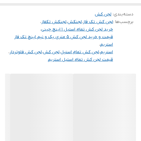
سیم پیچی
مس
با کیفیت
دسته‌بندی
:
لجن کش
⚡️ کاربرد پمپ لجن کش استریم
طول کابل
۱۰ متر
برچسب‌ها :
لجن کش تک فاز
،
لجنکش
،
لجنکش تکفاز
،
بیشترین کاربرد این نوع پمپ را می توان در موارد زیر خلاصه کرد:
خرید لجن کش تمام استیل 1 اینچ چینی
،
حداکثر عمق غرقابی
۸ متر
سیستم های فاضلاب خانگی
قیمت و خرید لجن کش 5 متری یک و نیم اینچ تک فاز
تخلیه فاضلاب
استریم
،
ساخت کشور
چین
استریم
،
لجن کش تمام استیل
،
لجن کش
،
لجن کش فلوتردار
،
جنس بدنه و پروانه
استیل
قیمت لجن کش تمام استیل استریم