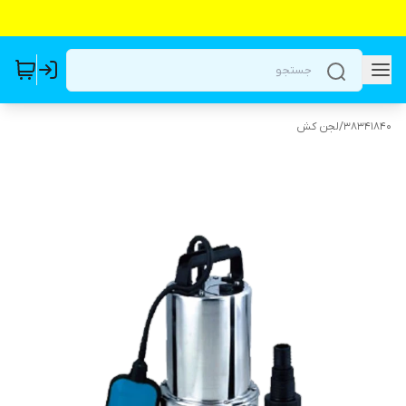
38341840
/
لجن کش