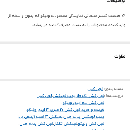
توضیحات
حداکثر آبدهی
40
(مترمکعب در
💢 صنعت گستر سلطانی نمایندگی محصولات ونیکو که بدون واسطه از
ساعت)
وارد کننده محصولات را به دست مصرف کننده می‌رساند.
حداکثر آبدهی(لیتر
666
در دقیقه)
دهانه خروجی
3 اینچ
نظرات
حداکثر جریان
10 آمپر
فلوتر
❌
دسته‌بندی
:
لجن کش
کشور سازنده
چین
برچسب‌ها :
لجن کش تک فاز
،
پمپ لجنکش
،
لجن کش
،
لجن کش سه اینچ ونیکو
،
جنس بدنه
چدن
قیمت و خرید لجن کش 20 متری 3 اینچ ونیکو
،
پمپ لجنکش بدنه چدن
،
لجنکش 3 اسب آبدهی بالا
،
سیم پیچی
مس
لجن کش ونیکو
،
لجنکش تکفاز
،
لجن کش بدنه چدن
،