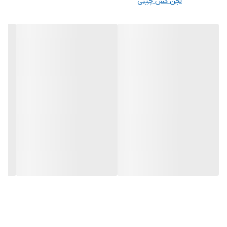
لجن کش چینی
جنس شفت
استیل