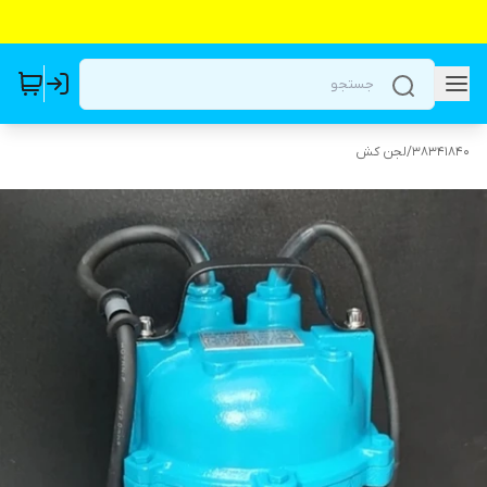
38341840
/
لجن کش