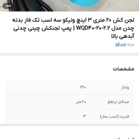
لجن کش ۲۰ متری ۳ اینچ ونیکو سه اسب تک فاز بدنه
چدن مدل WQD40-20-2.2 | پمپ لجنکش چینی چدنی
آبدهی بالا
برند:
ونیکو
مشخصات
ولتاژ
220
حداکثر ارتفاع
20 متر
قدرت (اسب بخار)
3
قدرت (کیلووات)
2/2