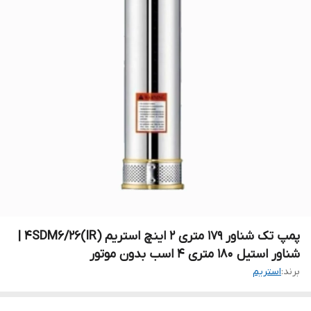
پمپ تک شناور ۱۷۹ متری ۲ اینچ استریم 4SDM6/26(IR) |
شناور استیل ۱۸۰ متری ۴ اسب بدون موتور
برند:
استریم