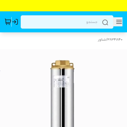
38341840
/
شناور