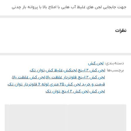
جهت جابجایی لجن های غلیظ آب هایی با املاح بالا با پروانه باز چدنی
قدرت (اسب بخار)
3/4
فلوتر
✅
نظرات
ولتاژ
220
سیم پیچی
مس
دسته‌بندی
:
لجن کش
جنس پروانه
چدن
برچسب‌ها :
لجن کش 2 اینچ
،
لجنکش
،
غلیظ کش
،
توان تک
،
لجن کش 2 اینچ فلوتردار غلظت بالا
،
لجن کش غلظت بالا
،
کشور سازنده
ایران
قیمت و خرید لجن کش 25 متری لوله 6 فلوتردار توان تک
،
لجن کش
،
لجن کش 2 اینچ توان تک