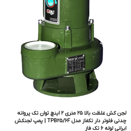
لجن کش غلظت بالا 25 متری 2 اینچ توان تک پروانه
چدنی فلوتر دار تکفاز مدل TPB25/6F | پمپ لجنکش
ایرانی لوله 6 تک فاز