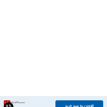
67,730,000
10
%
افزودن به سبد خرید