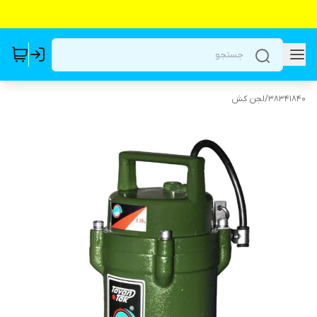
38341840
/
لجن کش