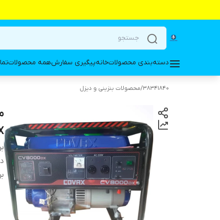
دسته‌بندی محصولات
خانه
پیگیری سفارش
همه محصولات
تما
38341840
/
محصولات بنزینی و دیزل
00DX
بر
دس
بر