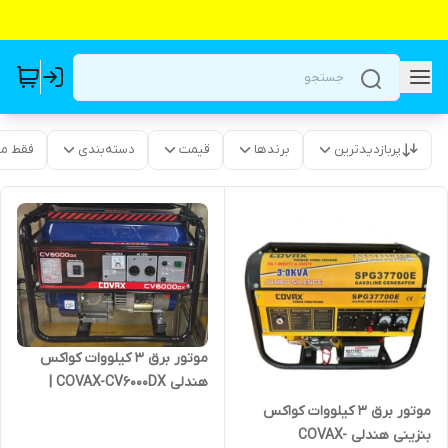
پربازدیدترین
برندها
قیمت
دسته‌بندی
فقط م
موتور برق 3 کیلووات کواکس
هندلی COVAX-CV6000DX |
موتوربرق 3000 وات بنزینی
موتور برق 3 کیلووات کواکس
بنزینی هندلی COVAX-