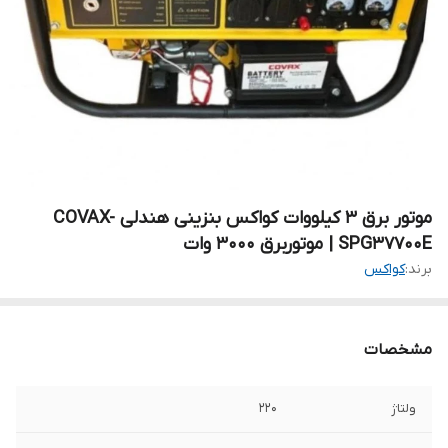
موتور برق 3 کیلووات کواکس بنزینی هندلی COVAX-
SPG37700E | موتوربرق 3000 وات
برند:
کواکس
مشخصات
ولتاژ
220