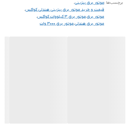
کشور سازنده
چین
برچسب‌ها :
موتور برق بنزینی
،
قیمت و خرید موتور برق بنزینی هندلی کواکس
،
نوع موتور
تک سیلندر 4 زمانه
موتور برق
،
موتور برق 3 کیلووات کواکس
،
موتور برق هندلی
،
موتور برق 3000 وات
سیم پیچی
مس