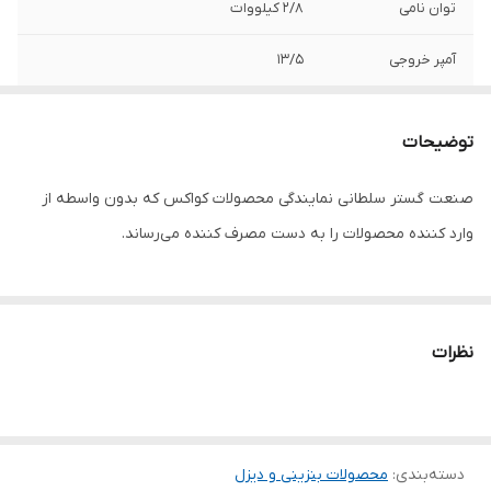
توان نامی
2/8 کیلووات
آمپر خروجی
13/5
توان ماکزیمم
3 کیلووات
توضیحات
سوخت مصرفی
بنزین
صنعت گستر سلطانی نمایندگی محصولات کواکس که بدون واسطه از
نوع راه انداز
هندلی
وارد کننده محصولات را به دست مصرف کننده می‌رساند.
تثبیت کننده ولتاژ
✅
AVR
نمایشگر
عقربه ای
نظرات
چرخ و دسته
❌
سنسور سطح روغن
✅
دسته‌بندی
:
محصولات بنزینی و دیزل