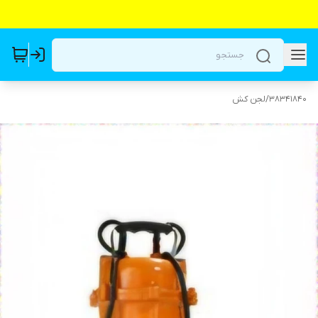
38341840
/
لجن کش