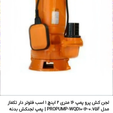
لجن کش پرو پمپ 16 متری 2 اینچ 1 اسب فلوتر دار تکفاز
مدل PROPUMP-WQD10-16-0.75F | پمپ لجنکش بدنه