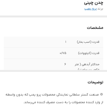
چدن چینی
برند:
پرو پمپ
مشخصات
قدرت (اسب بخار)
1
قدرت (کیلووات)
0/75
حداکثر آبدهی ( متر
6
مکعب بر ساعت )
حداکثر آبدهی ( لیتر
100
توضیحات
در دقیقه )
💢 صنعت گستر سلطانی نمایندگی محصولات پرو پمپ که بدون واسطه
دهانه خروجی
2 اینچ
از وارد کننده محصولات را به دست مصرف کننده می‌رساند.