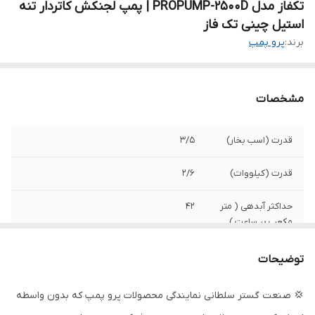
تکفاز مدل PROPUMP-2500D | پمپ لجنکش کاتردار تنه
استیل چینی تک فاز
برند:
پرو پمپ
مشخصات
قدرت (اسب بخار)
3/5
قدرت (کیلووات)
2/6
حداکثر آبدهی ( متر
42
مکعب بر ساعت )
حداکثر آبدهی ( لیتر
700
توضیحات
در دقیقه )
💢 صنعت گستر سلطانی نمایندگی محصولات پرو پمپ که بدون واسطه
دهانه خروجی
3 اینچ