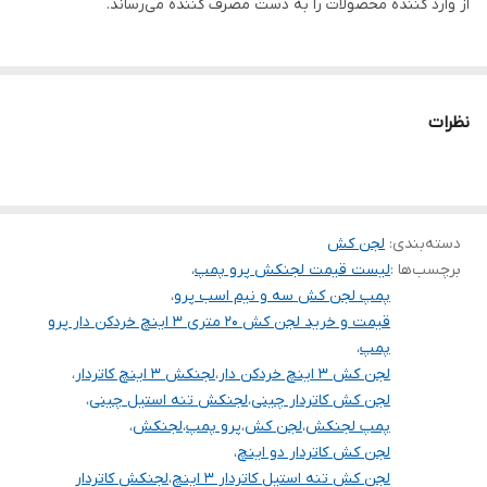
از وارد کننده محصولات را به دست مصرف کننده می‌رساند.
حداکثر ارتفاع
20 متر
ولتاژ
220
نظرات
جنس بدنه
استیل
سیم پیچی
مس
کشور سازنده
چین
دسته‌بندی
:
لجن کش
برچسب‌ها :
لیست قیمت لجنکش پرو پمپ
،
جنس شفت
استیل
پمپ لجن کش سه و نیم اسب پرو
،
قیمت و خرید لجن کش 20 متری 3 اینچ خردکن دار پرو
پمپ
،
لجن کش 3 اینچ خردکن دار
،
لجنکش 3 اینچ کاتردار
،
لجن کش کاتردار چینی
،
لجنکش تنه استیل چینی
،
پمپ لجنکش
،
لجن کش
،
پرو پمپ
،
لجنکش
،
لجن کش کاتردار دو اینچ
،
لجن کش تنه استیل کاتردار 3 اینچ
،
لجنکش کاتردار