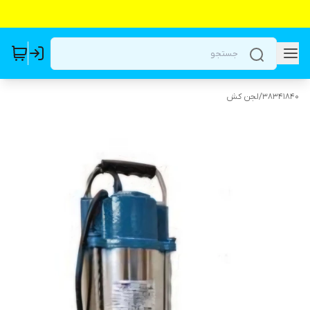
38341840
/
لجن کش