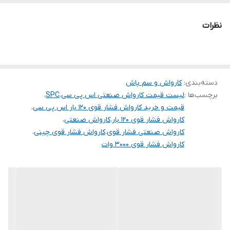
- دارای محفظه سیلندر از جنس برنز
قدرت (اسب بخار)
4
- دارای الکترو موتور با پوسته آلومینیومی
نظرات
ولتاژ
220
- دارای شیر تنظیم فشار
- دارای دسته و چرخ برای حمل آسان
کشور سازنده
چین
🗯 لوازم جانبی همراه :
طول کابل
5 متر
1- دارای 8 متر شیلنگ
دسته‌بندی
:
کارواش و سم پاش
برچسب‌ها :
لیست قیمت کارواش صنعتی اس پی سی
،
SPC
،
2- دارای 5 متر کابل اتصال برق
قیمت و خرید کارواش فشار قوی 120 بار اس پی سی
،
3- دارای لانس تفنگی حرفه ای
کارواش فشار قوی 120 بار
،
کارواش صنعتی
،
4- دارای 4 نازل قابل تعویض
کارواش صنعتی فشار قوی
،
کارواش فشار قوی چینی
،
کارواش فشار قوی 3000 وات