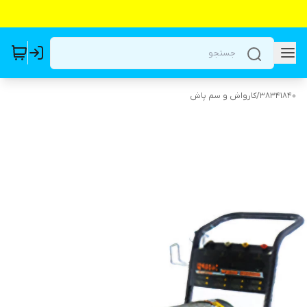
38341840
/
کارواش و سم پاش