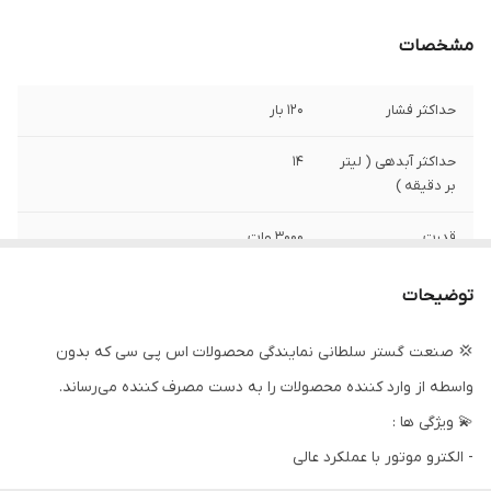
مشخصات
حداکثر فشار
120 بار
حداکثر آبدهی ( لیتر
14
بر دقیقه )
قدرت
3000 وات
مدل پمپ
3WZ-18127B
توضیحات
وزن
52 کیلوگرم
💢 صنعت گستر سلطانی نمایندگی محصولات اس پی سی که بدون
واسطه از وارد کننده محصولات را به دست مصرف کننده می‌رساند.
ابعاد
800*1000*550 میلی متر
💫 ویژگی ها :
دور
1450
- الکترو موتور با عملکرد عالی