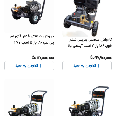
کارواش صنعتی فشار قوی اس
کارواش صنعتی بنزینی فشار
پی سی 180 بار 5 اسب 3/7
قوی 186 بار 7 اسب آبدهی بالا
کیلووات تکفاز مدل SPC-
اس پی سی مدل SPC-SP15G27-
SP8.7/18M-2 | کارواش چینی
120,000,000
97,900,000
7A | کارواش موتوری چینی 190
درجه یک
بار درجه یک
افزودن به سبد
افزودن به سبد