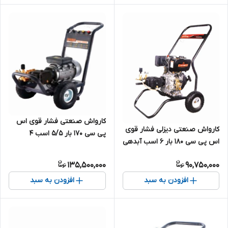
کارواش صنعتی فشار قوی اس
کارواش صنعتی دیزلی فشار قوی
پی سی 170 بار 5/5 اسب 4
اس پی سی 180 بار 6 اسب آبدهی
کیلووات آبدهی بالا سه فاز مدل
بالا مدل SPC-CMD-CF1514C |
SPC-SP-18M25-4T4 | کارواش
135,500,000
90,750,000
کارواش موتوری چینی گازوئیلی
چینی درجه یک 3 فاز
درجه یک
افزودن به سبد
افزودن به سبد