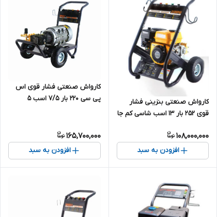
کارواش صنعتی فشار قوی اس
پی سی 220 بار 7/5 اسب 5
کارواش صنعتی بنزینی فشار
کیلووات آبدهی بالا سه فاز مدل
قوی 252 بار 13 اسب شاسی کم جا
SPC-SP-20M32-5.5T4 | کارواش
اس پی سی مدل SPC-SP18/24 |
چینی درجه یک 3 فاز
165,700,000
108,000,000
کارواش موتوری چینی 250 بار
درجه یک
افزودن به سبد
افزودن به سبد