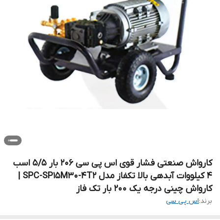
کارواش صنعتی فشار قوی اس پی سی 206 بار 5/5 اسب
4 کیلووات آبدهی بالا تکفاز مدل SPC-SP15M30-4T2 |
کارواش چینی درجه یک 200 بار تک فاز
برند:
اس پی سی