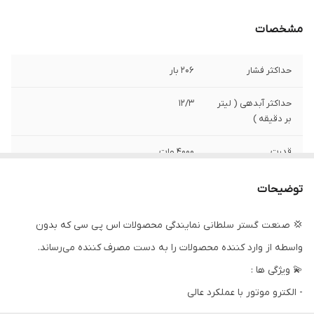
مشخصات
حداکثر فشار
206 بار
حداکثر آبدهی ( لیتر
12/3
بر دقیقه )
قدرت
4000 وات
مدل پمپ
3WZ-1508C
توضیحات
وزن
59 کیلوگرم
💢 صنعت گستر سلطانی نمایندگی محصولات اس پی سی که بدون
واسطه از وارد کننده محصولات را به دست مصرف کننده می‌رساند.
ابعاد
1100*950*650 میلی متر
💫 ویژگی ها :
دور
2900
- الکترو موتور با عملکرد عالی