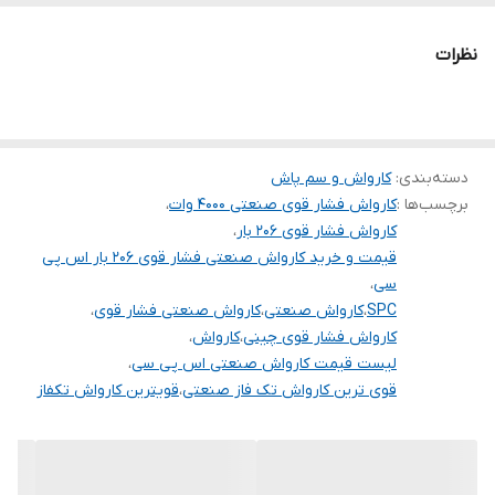
- دارای محفظه سیلندر از جنس برنز
قدرت (اسب بخار)
5/5
- دارای الکترو موتور با پوسته آلومینیومی
نظرات
ولتاژ
220
- دارای شیر تنظیم فشار
- دارای دسته و چرخ برای حمل آسان
کشور سازنده
چین
🗯 لوازم جانبی همراه :
طول کابل
5 متر
1- دارای 8 متر شیلنگ
دسته‌بندی
:
کارواش و سم پاش
برچسب‌ها :
کارواش فشار قوی صنعتی 4000 وات
،
2- دارای 5 متر کابل اتصال برق
کارواش فشار قوی 206 بار
،
3- دارای لانس تفنگی حرفه ای
قیمت و خرید کارواش صنعتی فشار قوی 206 بار اس پی
4- دارای 4 نازل قابل تعویض
سی
،
SPC
،
کارواش صنعتی
،
کارواش صنعتی فشار قوی
،
کارواش فشار قوی چینی
،
کارواش
،
لیست قیمت کارواش صنعتی اس پی سی
،
قوی ترین کارواش تک فاز صنعتی
،
قویترین کارواش تکفاز