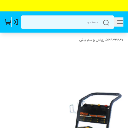
38341840
/
کارواش و سم پاش